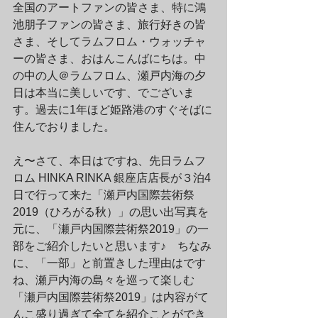
全国のアートファンの皆さま、特に鴻
池朋子ファンの皆さま、旅行好きの皆
さま、そしてラムフロム・ウォッチャ
ーの皆さま、おはんこんばにちは。中
の中の人＠ラムフロム、瀬戸内海の夕
日は本当に美しいです、でございま
す。過去に1年ほど姫路港のすぐそばに
住んでおりました。
え〜さて、本日はですね、先日ラムフ
ロム HINKA RINKA 銀座店店長が３泊4
日で行って来た「瀬戸内国際芸術祭
2019（ひろがる秋）」の思い出写真を
元に、「瀬戸内国際芸術祭2019」の一
部をご紹介したいと思います♪　ちなみ
に、「一部」と前置きした理由はです
ね、瀬戸内海の島々を巡って楽しむ
「瀬戸内国際芸術祭2019」は内容がて
んこ盛り過ぎて全てを紹介ことができ