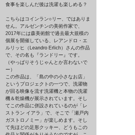
食事を楽しんだ後は洗濯も楽しめる？
こちらはコインラン○リー、ではありま
せん。アルゼンチンの美術作家で、
2017年には森美術館で過去最大規模の
個展を開催している、
レアンドロ・エ
ルリッヒ（Leandro Erlich）
さんの作品
で、その名も『
ランドリー
』です。
（やっぱりそうじゃんとか言わないで
ー） 
この作品は、「島の中の小さなお店」
というプロジェクトの一つで、洗濯物
が回る映像を流す洗濯機と本物の洗濯
機＆乾燥機が展示されています。そし
てこの作品に併設されているのが「レ
ストラン イアラ」で、そこで「瀬戸内
ガストロノミー」が楽しめます。そし
て先ほどの足形クッキー、どうもこの
作品と関係がありそうなのですが、こ