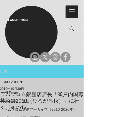
LAMMFROMM​
記事
All Posts
2019年10月30日
All Posts
ラムフロム銀座店店長「瀬戸内国際
芸術祭2019（ひろがる秋）」に行
ラムフロム通信
く（その1）
ラムフロム通信アーカイブ（2010-2020年）