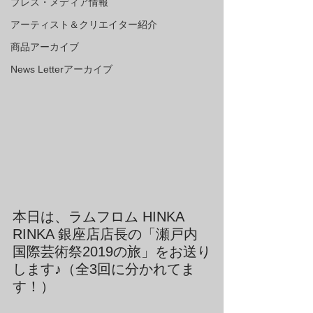
プレス・メディア情報
アーティスト＆クリエイター紹介
商品アーカイブ
News Letterアーカイブ
本日は、ラムフロム HINKA 
RINKA 銀座店店長の「瀬戸内
国際芸術祭2019の旅」をお送り
します♪（全3回に分かれてま
す！）