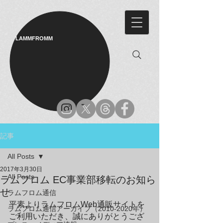
LAMMFROMM​
記事
All Posts
2017年3月30日
All Posts
ラムフロム EC事業部移転のお知ら
せ
ラムフロム通信
平素よりラムフロムWeb通販サイトを
ラムフロム通信アーカイブ（2010-2020年）
ご利用いただき、誠にありがとうござ