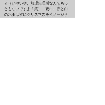
☆（いやいや、無理矢理感なんてちっ
ともないですよ？笑）　更に、赤と白
の水玉は皆にクリスマスをイメージさ
せますし、カップのそこにはイエスキ
リストの慈愛も連想させる「LOVE 
FOREVER」の文字もあって、本当に
ハッピークリスマスにピッタリなアイ
テムだと思います☆
Eさん曰く、「使い方も、暖かいスープ
を飲んだり、中の長いキャンドルを入
れて楽しんだりと、ワンダーランドク
リスマスの演出になること間違いなし
のスペシャルアイテムです☆」とのこ
と。クリスマスプレゼント用としては
勿論のこと、ご自宅でのクリスマスパ
ーティ用にもおススメです♪