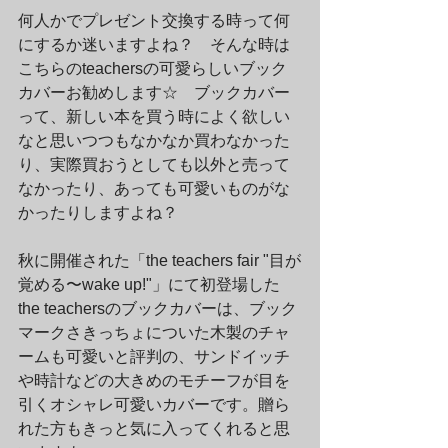
何人かでプレゼント交換する時って何
にするか迷いますよね？　そんな時は
こちらのteachersの可愛らしいブック
カバーお勧めします☆　ブックカバー
って、新しい本を買う時によく欲しい
なと思いつつもなかなか買わなかった
り、実際買おうとしても以外と売って
なかったり、あっても可愛いものがな
かったりしますよね？
秋に開催された「the teachers fair "目が
覚める〜wake up!"」にて初登場した
the teachersのブックカバーは、ブック
マークさきっちょについた木製のチャ
ームも可愛いと評判の、サンドイッチ
や時計などの大きめのモチーフが目を
引くオシャレ可愛いカバーです。贈ら
れた方もきっと気に入ってくれると思