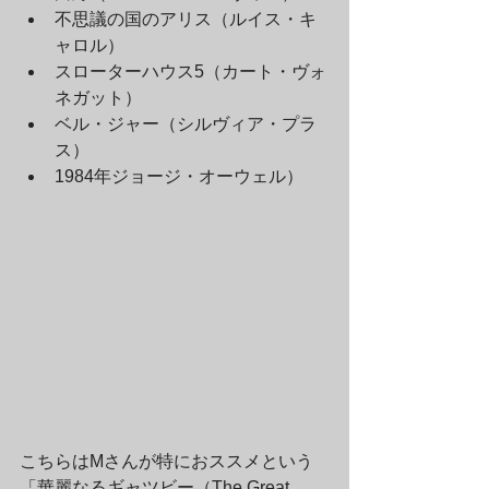
不思議の国のアリス（ルイス・キ
ャロル）
スローターハウス5（カート・ヴォ
ネガット）
ベル・ジャー（シルヴィア・プラ
ス）
1984年ジョージ・オーウェル）
こちらはMさんが特におススメという
「華麗なるギャツビー（The Great 