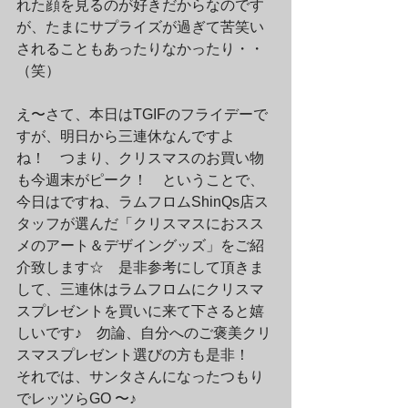
れた顔を見るのが好きだからなのです
が、たまにサプライズが過ぎて苦笑い
されることもあったりなかったり・・
（笑）
え〜さて、本日はTGIFのフライデーで
すが、明日から三連休なんですよ
ね！　つまり、クリスマスのお買い物
も今週末がピーク！　ということで、
今日はですね、ラムフロムShinQs店ス
タッフが選んだ「クリスマスにおスス
メのアート＆デザイングッズ」をご紹
介致します☆　是非参考にして頂きま
して、三連休はラムフロムにクリスマ
スプレゼントを買いに来て下さると嬉
しいです♪　勿論、自分へのご褒美クリ
スマスプレゼント選びの方も是非！
それでは、サンタさんになったつもり
でレッツらGO 〜♪