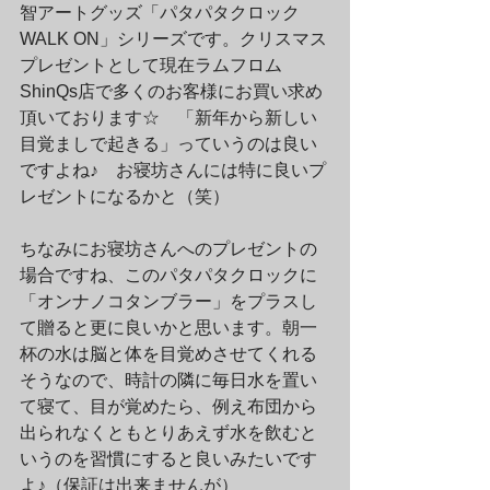
智アートグッズ「パタパタクロック 
WALK ON」シリーズです。クリスマス
プレゼントとして現在ラムフロム 
ShinQs店で多くのお客様にお買い求め
頂いております☆　「新年から新しい
目覚ましで起きる」っていうのは良い
ですよね♪　お寝坊さんには特に良いプ
レゼントになるかと（笑）
ちなみにお寝坊さんへのプレゼントの
場合ですね、このパタパタクロックに
「オンナノコタンブラー」をプラスし
て贈ると更に良いかと思います。朝一
杯の水は脳と体を目覚めさせてくれる
そうなので、時計の隣に毎日水を置い
て寝て、目が覚めたら、例え布団から
出られなくともとりあえず水を飲むと
いうのを習慣にすると良いみたいです
よ♪（保証は出来ませんが）