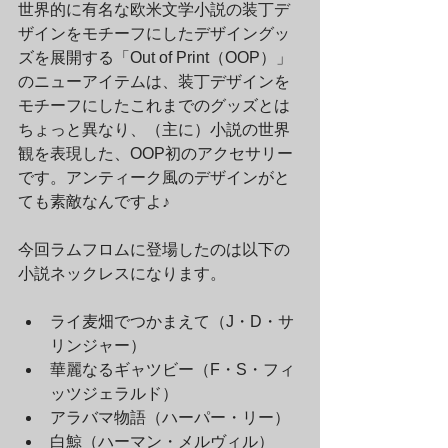
世界的に有名な欧米文学小説の装丁デ
ザインをモチーフにしたデザイングッ
ズを展開する「Out of Print（OOP）」
のニューアイテムは、装丁デザインを
モチーフにしたこれまでのグッズとは
ちょっと異なり、（主に）小説の世界
観を表現した、OOP初のアクセサリー
です。アンティーク風のデザインがと
ても素敵なんですよ♪　
今回ラムフロムに登場したのは以下の
小説ネックレスになります。
ライ麦畑でつかまえて（J・D・サ
リンジャー）
華麗なるギャツビー（F・S・フィ
ッツジェラルド）
アラバマ物語（ハーパー・リー）
白鯨（ハーマン・メルヴィル）