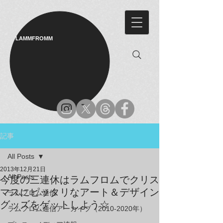
LAMMFROMM​
記事
All Posts
2013年12月21日
All Posts
今度の三連休はラムフロムでクリス
マスにピッタリなアート＆デザイン
ラムフロム通信
グッズをゲットしよう☆
ラムフロム通信アーカイブ（2010-2020年）