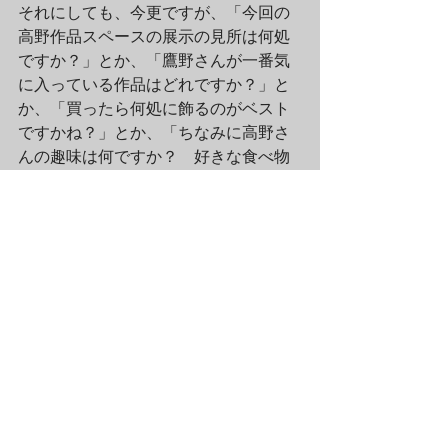
それにしても、今更ですが、「今回の
高野作品スペースの展示の見所は何処
ですか？」とか、「鷹野さんが一番気
に入っている作品はどれですか？」と
か、「買ったら何処に飾るのがベスト
ですかね？」とか、「ちなみに高野さ
んの趣味は何ですか？　好きな食べ物
は？　というか、高野さんてイケメン
ですよね♪」とか、質問することは幾ら
で もあっただろうに自分！みたい
な・・。ほんとに、悔やんでも悔やみ
きれないとはこのことですよ(>Д< ；)
え〜、ということで、以上、写真展「 
Missing You 」で購入出来る写真集＆ア
ートグッズのご紹介でした。作品とと
もに、是非購入をご検討下さい☆　ス
タッフ一同、皆様のお越しをお待ちし