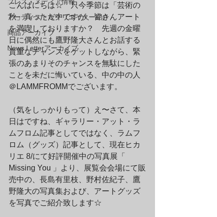
プレス・メディア情報
こんばにちは☆　只今季節は「芸術の
秋」真っただ中ですが、皆さんアート
アーティスト＆クリエイター紹介
を満喫しておりますか？　先週の金曜
商品アーカイブ
日に偶然にも鷹野隆大さんとお話する
News Letterアーカイブ
貴重なチャンスをゲットしながら、緊
張のあまりそのチャンスを無駄にした
ことを未だに悔いている、中の中の人
＠LAMMFROMMでございます。
（気をしっかりもって）え〜さて、本
日はですね、ギャラリー・アット・ラ
ムフロム記事としてではなく、ラムフ
ロム（グッズ）記事として、現在ヒカ
リエ 8/にて好評開催中の写真展「 
Missing You 」より、展覧会会場にて販
売中の、長島有里枝、野村佐紀子、鷹
野隆大の写真集および、アートグッズ
を写真でご紹介致します☆