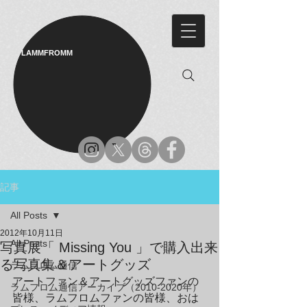
LAMMFROMM​
記事
All Posts
2012年10月11日
All Posts
写真展「 Missing You 」で購入出来
る写真集＆アートグッズ
ラムフロム通信
アートファン＆アートグッズファンの
ラムフロム通信アーカイブ（2010-2020年）
皆様、ラムフロムファンの皆様、おは