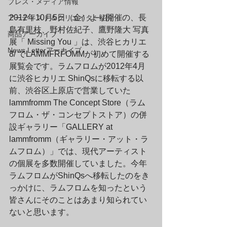
プレス・メディア情報
2012年10月5日（金）より開催の、長
アーティスト＆クリエイター紹介
島有里枝、野村佐紀子、鷹野隆大 写真
商品アーカイブ
展「 Missing You 」は、渋谷ヒカリエ 
News Letterアーカイブ
8/ でLAMMFRFOMMが初めて開催する
展覧会です。ラムフロムが2012年4月
に渋谷ヒカリエ ShinQsに移転する以
前、渋谷区上原店で営業していた
lammfromm The Concept Store（ラム
フロム・ザ・コンセプトストア）の併
設ギャラリー「GALLERY at 
lammfromm（ギャラリー・アット・ラ
ムフロム）」では、現代アーティスト
の個展を多数開催していました。今年
ラムフロムがShinQsへ移転したのをき
っかけに、ラムフロムを知ったという
皆さんにそのことはあまり知られてい
ないと思います。