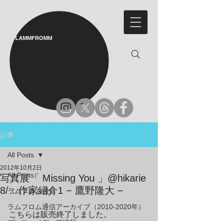
LAMMFROMM​
記事
All Posts
2012年10月2日
All Posts
写真展「 Missing You 」@hikarie
8/：作家紹介1 − 鷹野隆大 −
ラムフロム通信
ラムフロム通信アーカイブ（2010-2020年）
こちらは販売終了しました。