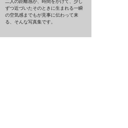
二人の距離感が、時間をかけて、少し
ずつ近づいたそのときに生まれる一瞬
の空気感までもが見事に伝わって来
る、そんな写真集です。
こちらは、限定1000部、シリアルナン
バー入りの（サインなし）、鷹野隆大
の作品集「ぱらぱら　まりあ／としひ
さ」（左側）と、「ぱらぱら ソフトク
リーム／歯磨き」（右側）です。むき