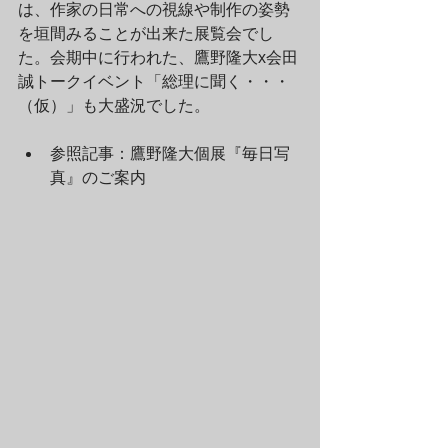
は、作家の日常への視線や制作の姿勢
を垣間みることが出来た展覧会でし
た。会期中に行われた、鷹野隆大x会田
誠トークイベント「総理に聞く・・・
（仮）」も大盛況でした。
参照記事：鷹野隆大個展『毎日写
真』のご案内 