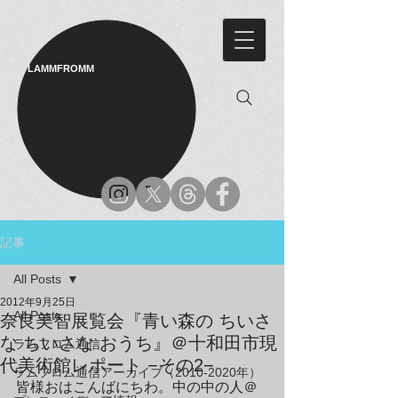
LAMMFROMM​
記事
All Posts
2012年9月25日
All Posts
奈良美智展覧会『青い森の ちいさ
な ちいさな おうち』＠十和田市現
ラムフロム通信
代美術館レポート −その2−
ラムフロム通信アーカイブ（2010-2020年）
皆様おはこんばにちわ。中の中の人＠