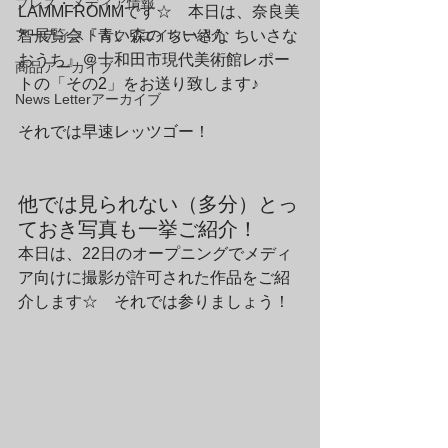
プレス・メディア情報
LAMMFROMMです☆　本日は、奈良美
アーティスト＆クリエイター紹介
智展覧会『青い森の ちいさな ちいさな 
おうち』＠十和田市現代美術館レポー
商品アーカイブ
トの「その2」をお送り致します♪　
News Letterアーカイブ
それでは早速レッツゴー！
他では見られない（多分）とっ
ておき写真も一挙ご紹介！
本日は、22日のオープニングでメディ
ア向けに撮影が許可された作品をご紹
介します☆　それでは参りましょう！