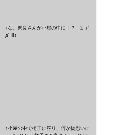
↑な、奈良さんが小屋の中に！？　Σ（ﾟ
дﾟlll）
↑小屋の中で椅子に座り、何か物思いに