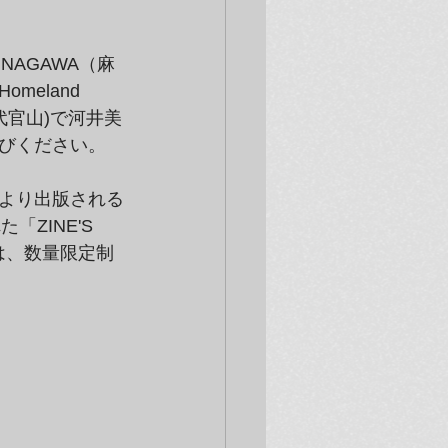
NAGAWA（麻
eland 
代官山)で河井美
びください。
)より出版される
ZINE'S 
NEは、数量限定制