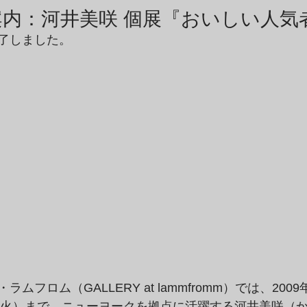
商品アーカイブ
News Letterアーカイブ
内：河井美咲 個展『おいしい人気
了しました。
フロム（GALLERY at lammfromm）では、2009
日（火）まで、ニューヨークを拠点に活躍する河井美咲（