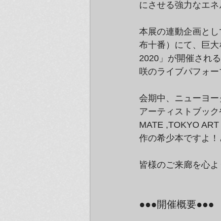
にさせる強力なエネ
本展の連動企画として
布十番）にて、巨大な
2020」が開催され
咲のライブパフォー
会期中、ニューヨーク
アーティストブックや
MATE ,TOKYO 
作の希少本ですよ！
皆様のご来廊を心よ
●●●開催概要●●●