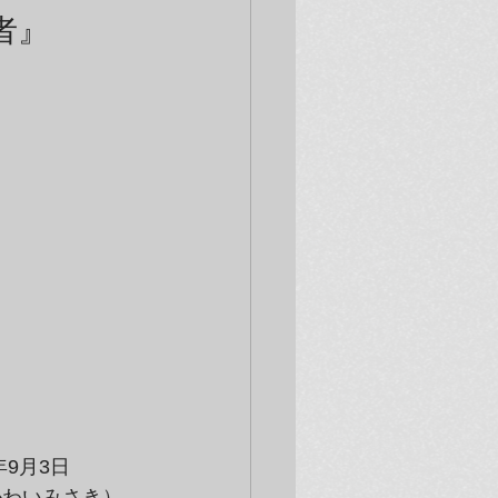
者』
年9月3日
かわいみさき）