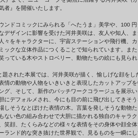
気者』を開催いたします。
ウンドコミックにみられる「へたうま」美学や、100 
なデザインに影響を受けた河井美咲は、友人や知人、ま
人々をキャラクターに、宇宙ステーションや飛行機、カ
ミックな立体作品につくることで知られています。また
笑っている木やストロベリー、動物たちの絵にも見られ
　と題された本展では、河井美咲が描く、愉しげな顔をし
表情の動物や人物をいきいきと表現したカットアップを
ング、そして、新作のパッチワークコラージュを展示い
胆にデフォルメされ、今にも目の前に飛び出してきそう
場しそうなとぼけた表情の木。言葉を発しそうな動物た
もない色の組み合わせで大胆に描かれる独自のキャラク
、笑顔、たくらみなどの様々な表情をその身体や顔全体
ーランド的な突き抜けた世界観で、見るものを一瞬にし