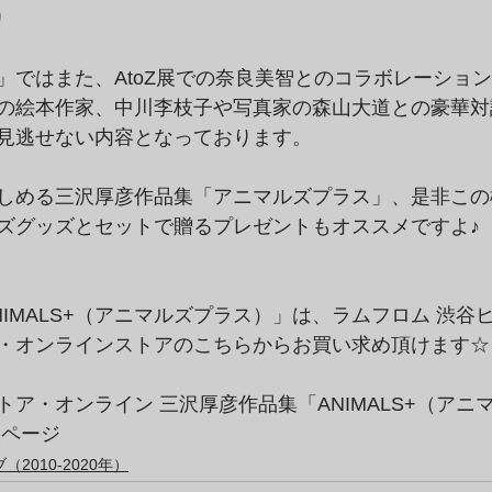
り
」ではまた、AtoZ展での奈良美智とのコラボレーショ
の絵本作家、中川李枝子や写真家の森山大道との豪華対
見逃せない内容となっております。
しめる三沢厚彦作品集「アニマルズプラス」、是非この
ズグッズとセットで贈るプレゼントもオススメですよ♪
IMALS+（アニマルズプラス）」は、ラムフロム 渋谷ヒカリ
・オンラインストアのこちらからお買い求め頂けます☆
トア・オンライン 三沢厚彦作品集「ANIMALS+（アニ
入ページ
2010-2020年）