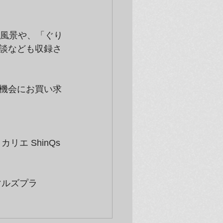
ン風景や、「ぐり
談なども収録さ
機会にお買い求
エ ShinQs
マルズプラ