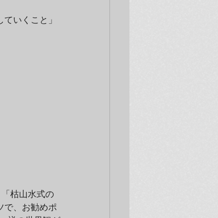
していくこと」
、「枯山水式の
ツで、お勧めポ