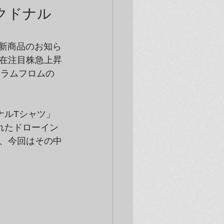
クドナル
）より新商品のお知ら
、現在注目株急上昇
）とラムフロムの
ナルTシャツ」
れたドローイン
、今回はその中