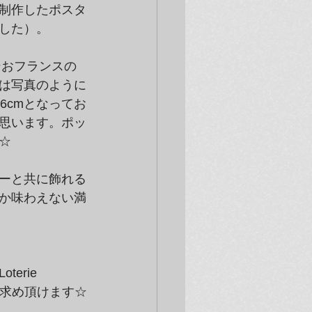
制作したポスタ
した）。
ンおフランスの
は写真のように
46cmとなってお
思います。ポッ
☆
ーと共に飾れる
か味わえない満
rie 
い求め頂けます☆