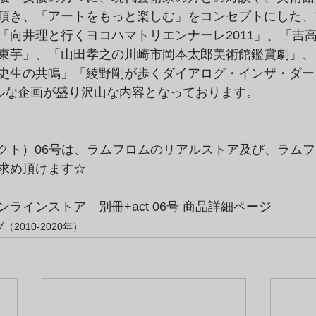
頂き、「アートをもっと楽しむ」をコンセプトにした、
「向井理と行くヨコハマトリエンナーレ2011」、「吉
束芋」、「山田孝之の川崎市岡本太郎美術館鑑賞劇」、
史生の共鳴」「綾野剛が歩くダイアログ・インザ・ダー
ルな企画が盛り沢山な内容となっております。
スアクト）06号は、ラムフロムのリアルストア及び、ラム
求め頂けます☆
ラインストア　別冊+act 06号 商品詳細ページ
2010-2020年）