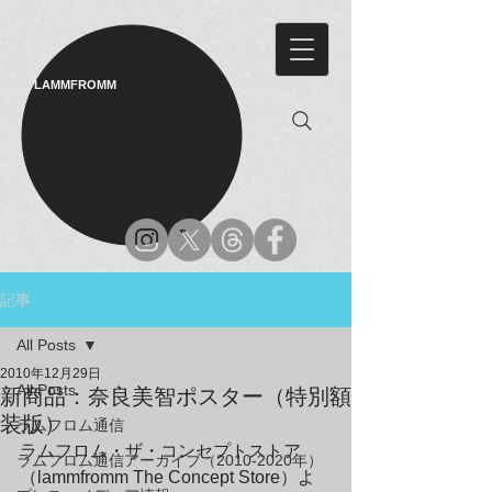
LAMMFROMM​
記事
All Posts
2010年12月29日
All Posts
新商品：奈良美智ポスター（特別額
装版）
ラムフロム通信
ラムフロム・ザ・コンセプトストア
ラムフロム通信アーカイブ（2010-2020年）
（lammfromm The Concept Store）よ