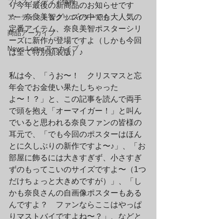
プレス・メディア情報
り今年最後の新商品のお知らせです
☆　奈良美智グッズの中でも大人気の
アーティスト＆クリエイター紹介
定番アイテム、奈良美智ポスターシリ
商品アーカイブ
ーズに新作が登場ですよ（しかも今回
News Letterアーカイブ
は全て特別額装版）♪
私は今、「うお〜！　クリスマスと忘
年会でお金使い果たしちゃった
よ〜！？」と、この記事を読んで両手
で頭を抱え「オーマイガー！」と叫ん
でいると思われる奈良ファンの皆様の
耳元で、「でも今回のポスターはほん
とに久しぶりの新作ですよ〜♪」、「お
部屋に飾るには大きすぎず、小さすぎ
ずのもってこいのサイズですよ〜（1つ
だけちょっと大きめですが）」、「し
かも奈良さんの自画像ポスターもある
んですよ？　ファンならここはやっぱ
りマストバイですよね〜？」、などと