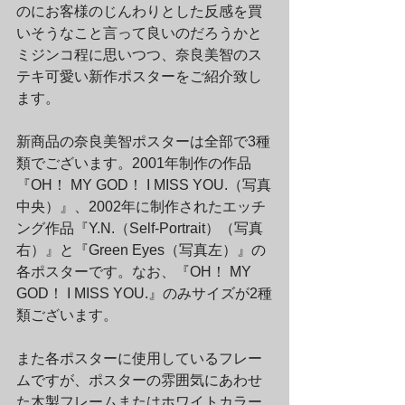
のにお客様のじんわりとした反感を買
いそうなこと言って良いのだろうかと
ミジンコ程に思いつつ、奈良美智のス
テキ可愛い新作ポスターをご紹介致し
ます。
新商品の奈良美智ポスターは全部で3種
類でございます。2001年制作の作品
『OH！ MY GOD！ I MISS YOU.（写真
中央）』、2002年に制作されたエッチ
ング作品『Y.N.（Self-Portrait）（写真
右）』と『Green Eyes（写真左）』の
各ポスターです。なお、『OH！ MY 
GOD！ I MISS YOU.』のみサイズが2種
類ございます。
また各ポスターに使用しているフレー
ムですが、ポスターの雰囲気にあわせ
た木製フレームまたはホワイトカラー