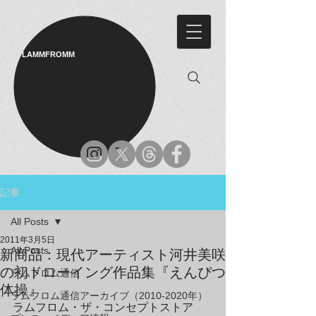
LAMMFROMM​
記事
All Posts
2011年3月5日
All Posts
新商品：現代アーティスト河井美咲
の初ドローイング作品集『えんぴつ
ラムフロム通信
体操』
ラムフロム通信アーカイブ（2010-2020年）
ラムフロム・ザ・コンセプトストア