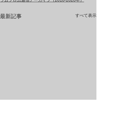
ラムフロム通信アーカイブ（2010-2020年）
すべて表示
最新記事
※こちらで紹介している商品は、記事のアップ時点で既
に欠品・または販売終了の可能性がございます。また商
品の価格は予告なしに変更になる場合がございます。
商品在庫につきましては、お電話にて直接店舗にお問合