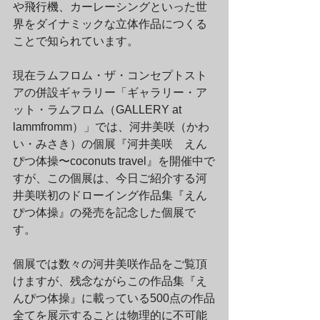
や飛行機、カーレーシングといった世
界をダイナミックな立体作品につくる
ことで知られています。
現在ラムフロム・ザ・コンセプトスト
アの併設ギャラリー「ギャラリー・ア
ット・ラムフロム（GALLERY at 
lammfromm）」では、河井美咲（かわ
い・みさき）の個展『河井美咲　えん
ぴつ体操〜coconuts travel』を開催中で
すが、この個展は、今日ご紹介する河
井美咲初のドローイング作品集『えん
ぴつ体操』の発売を記念した個展で
す。
個展では数々の河井美咲作品をご覧頂
けますが、残念ながらこの作品集『え
んぴつ体操』に載っている500点の作品
全てを展示することは物理的に不可能