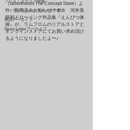
プレス・メディア情報
（lammfromm The Concept Store）よ
アーティスト＆クリエイター紹介
り、新商品のお知らせです☆　河井美
咲初ドローイング作品集『えんぴつ体
商品アーカイブ
操』が、ラムフロムのリアルストアと
News Letterアーカイブ
オンラインストアにてお買い求め頂け
るようになりましたよ〜♪