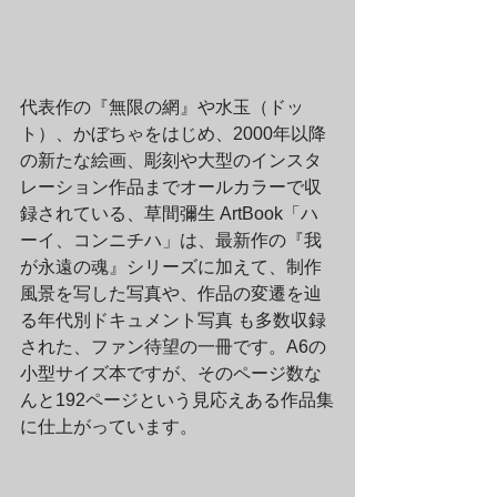
代表作の『無限の網』や水玉（ドッ
ト）、かぼちゃをはじめ、2000年以降
の新たな絵画、彫刻や大型のインスタ
レーション作品までオールカラーで収 
録されている、草間彌生 ArtBook「ハ
ーイ、コンニチハ」は、最新作の『我
が永遠の魂』シリーズに加えて、制作
風景を写した写真や、作品の変遷を辿
る年代別ドキュメント写真 も多数収録
された、ファン待望の一冊です。A6の
小型サイズ本ですが、そのページ数な
んと192ページという見応えある作品集
に仕上がっています。