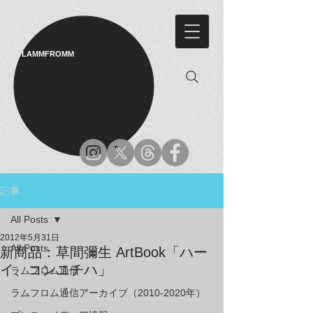
LAMMFROMM​
記事
All Posts
2012年5月31日
All Posts
新商品：草間彌生 ArtBook「ハー
イ、コンニチハ」
ラムフロム通信
ラムフロム通信アーカイブ（2010-2020年）