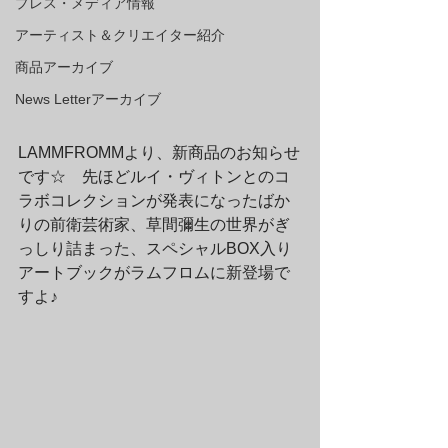
プレス・メディア情報
アーティスト＆クリエイター紹介
商品アーカイブ
News Letterアーカイブ
LAMMFROMMより、新商品のお知らせ
です☆　先ほどルイ・ヴィトンとのコ
ラボコレクションが発表になったばか
りの前衛芸術家、草間彌生の世界がぎ
っしり詰まった、スペシャルBOX入り
アートブックがラムフロムに新登場で
すよ♪