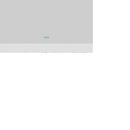
※こちらで紹介している商品は、記事のアップ時点で既
に欠品・または販売終了の可能性がございます。また商
品の価格は予告なしに変更になる場合がございます。
商品在庫につきましては、お電話にて直接店舗にお問合
せください。
ラムフロム年末年始営業
【最新情報(12/
のご案内
インストア「奈
ラミング・ガール
(123 Drumming G
次回販売日時の
ラムフロム渋谷店
TEL：03-5454-0450