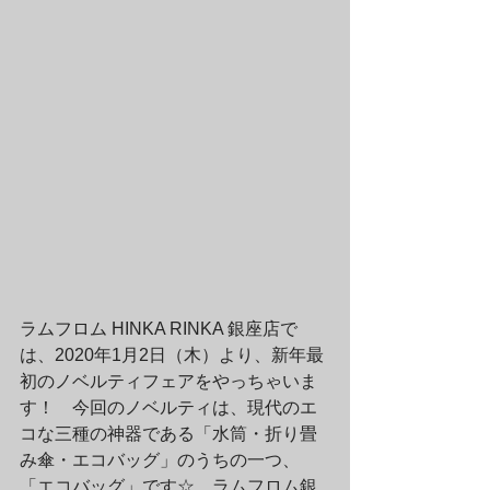
ラムフロム HINKA RINKA 銀座店で
は、2020年1月2日（木）より、新年最
初のノベルティフェアをやっちゃいま
す！　今回のノベルティは、現代のエ
コな三種の神器である「水筒・折り畳
み傘・エコバッグ」のうちの一つ、
「エコバッグ」です☆　ラムフロム銀