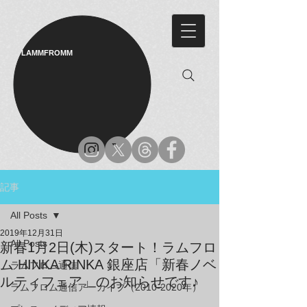
LAMMFROMM​
記事
All Posts
2019年12月31日
All Posts
新春1月2日(木)スタート！ラムフロ
ム HINKA RINKA 銀座店「新春ノベ
ラムフロム通信
ルティフェア」のお知らせです♪
ラムフロム通信アーカイブ（2010-2020年）