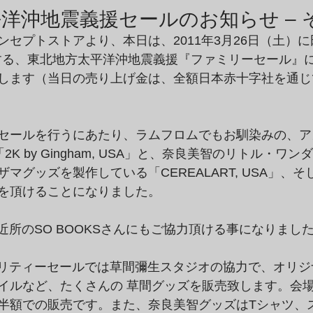
商品アーカイブ
News Letterアーカイブ
洋沖地震義援セールのお知らせ – そ
ンセプトストアより、本日は、2011年3月26日（土）
催する、東北地方太平洋沖地震義援『ファミリーセール』
します（当日の売り上げ金は、全額日本赤十字社を通じ
セールを行うにあたり、ラムフロムでもお馴染みの、ア
K by Gingham, USA」と、奈良美智のリトル・ワ
マグッズを製作している「CEREALART, USA」、
を頂けることになりました。
ご近所のSO BOOKSさんにもご協力頂ける事になりまし
チャリティーセールでは草間彌生スタジオの協力で、オリ
イルなど、たくさんの 草間グッズを販売致します。会
半額での販売です。また、奈良美智グッズはTシャツ、