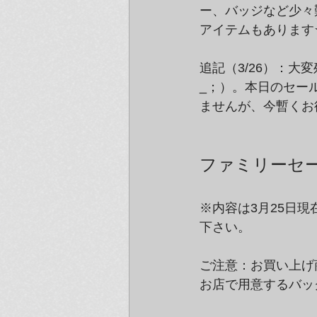
ー、バッジなど少々
アイテムもあります
追記（3/26）：
_；）。本日のセー
ませんが、今暫くお
ファミリーセ
※内容は3月25日
下さい。
ご注意：お買い上げ
お店で用意するバッ