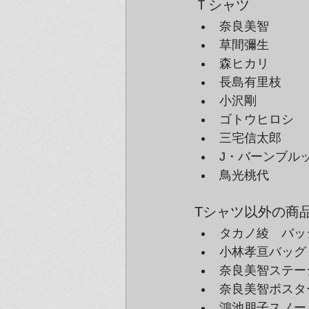
Ｔシャツ
奈良美智
草間彌生
森ヒカリ
長島有里枝
小沢剛
ゴトウヒロシ
三宅信太郎
J・バーンブル
鳥光桃代
Tシャツ以外の商
タカノ綾　バッ
小林孝亘バッグ
奈良美智ステー
奈良美智ポスタ
鴻池朋子スノー