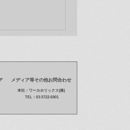
ア
メディア等その他お問合わせ
新情報(12/9)】オンライ
本社：ワーカホリックス(株)
トア「奈良美智 ドラミン
TEL：03-5722-6901
ール123 (123
mming Girls) 」次回販売
のご案内