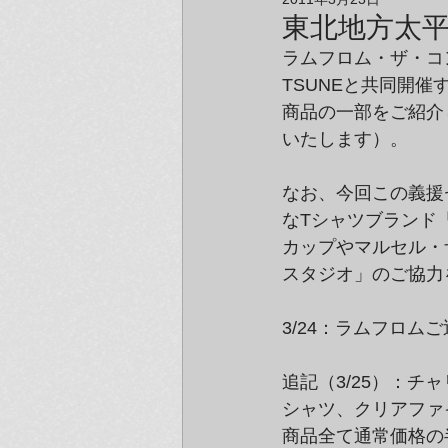
アーティスト＆クリエイター紹介
東北地方太平
ラムフロム・ザ・コ
TSUNEと共同開
商品の一部をご紹介
いたします）。
なお、今回この義援
なTシャツブランド「2
カップやマルセル・ザ
スタジオ」のご協力
3/24：ラムフロム
追記（3/25）：
シャツ、クリアファ
商品全て通常価格の