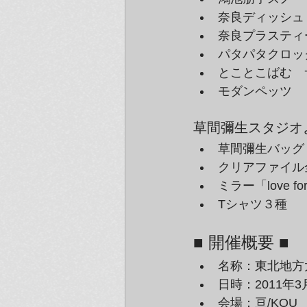
奈良ディッシュ
奈良プラスティ
パタパタクロッ
とことこばむ　
モダンペッツ
草間彌生スタジオ
草間彌生バッグ
クリアファイル
ミラー「love for
Tシャツ３種
■ 開催概要 ■
名称：東北地方
日時：2011年
会場：亘/KOU