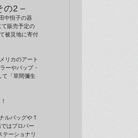
の2 –
に田中恒子の器
にて販売予定の
て被災地に寄付
メリカのアート
ンダラーやパップ・
そして「草間彌生
た！
ジナルバッグやＴ
場ではプロパー
ステーショナリ