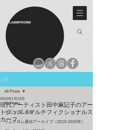
LAMMFROMM​
記事
All Posts
2012年1月13日
All Posts
現代アーティスト田中麻記子のアー
トグッズ「マルチフィクショナルス
ラムフロム通信
カーフ」
ラムフロム通信アーカイブ（2010-2020年）