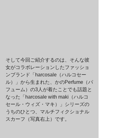
そして今回ご紹介するのは、そんな彼
女がコラボレーションしたファッショ
ンブランド「harcosale（ハルコセー
ル）」から生まれた、かのPerfume（パ
フューム）の3人が着たことでも話題と
なった「harcosale with maki（ハルコ
セール・ウィズ・マキ）」シリーズの
うちのひとつ、マルチフィクショナル
スカーフ（写真右上）です。