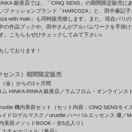
 RINKA 銀座店では、「CINQ SENS」の期間限定販売
いファッションブランド「HARCOZA」と、田中麻記
oza with maki」も同時販売致します。また、現在パ
で販売中の作品ブックや、田中さんがアルバムワークを手掛け
す。こちらもぜひチェックしてみて下さい♪
ちしております！
サンクセンス）期間限定販売
日（金）からの1ヶ月間
ム HINKA RINKA 銀座店／ラムフロム・オンラインス
 x uruotte 機内美容セット（セット内容：CINQ SENS
ハイドロゲルマスク／uruotte ハーバルエッセンス 優／Maki
内美容メソッドBOOK－全5点入り）
Sモイスチャージェル（単品）