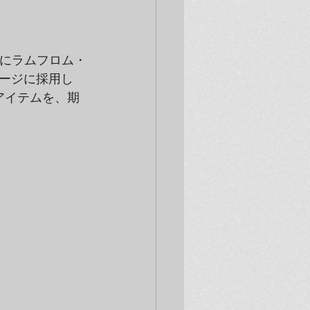
並びにラムフロム・
ージに採用し
アイテムを、期