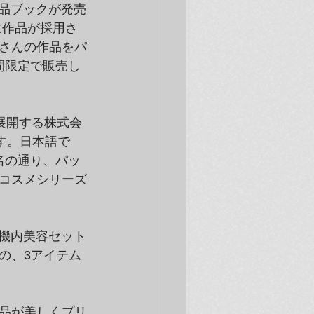
作品ブックが発売
に作品が採用さ
さんの作品をパ
間限定で販売し
を展開する株式会
す。日本語で
名の通り、パッ
コスメシリーズ
e 機内美容セット
の、3アイテム
品が美しくプリ