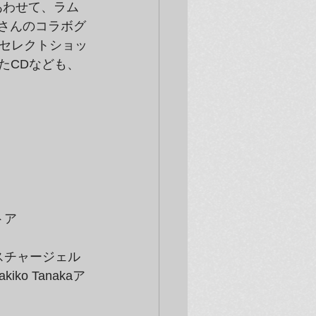
にあわせて、ラム
子さんのコラボグ
リのセレクトショッ
たCDなども、
トア
モイスチャージェル
ko Tanakaア