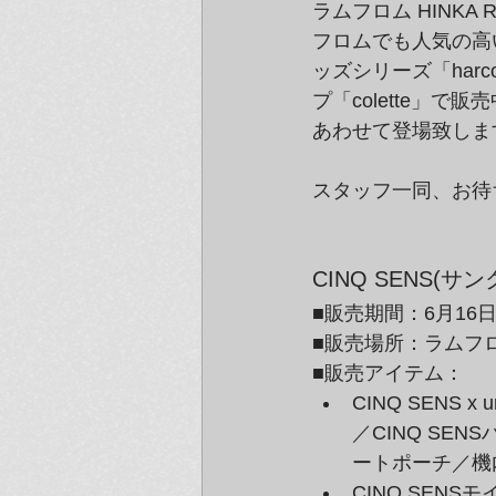
ラムフロム HINKA
フロムでも人気の高
ッズシリーズ「harc
プ「colette」
あわせて登場致しま
スタッフ一同、お待
CINQ SENS(
■販売期間：6月16
■販売場所：ラムフロ
■販売アイテム：
CINQ SENS
／CINQ SENS
ートポーチ／機
CINQ SEN