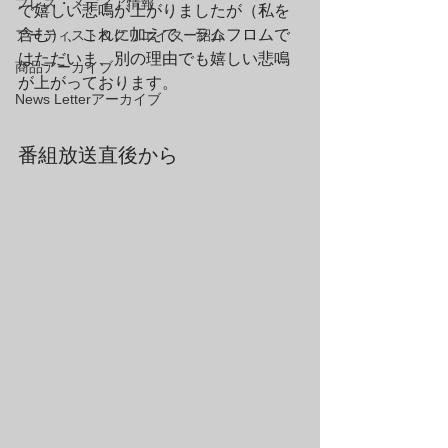
プレス・メディア情報
で嬉しい悲鳴が上がりましたが（私を
含む）、これに加えて、ラムフロムで
アーティスト＆クリエイター紹介
はただいま、別の理由でも嬉しい悲鳴
商品アーカイブ
が上がっております。
News Letterアーカイブ
番組放送直後から