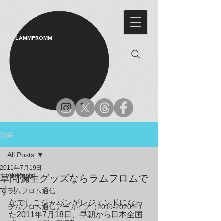
LAMMFROMM​
記事
All Posts
2011年7月19日
All Posts
草間彌生グッズならラムフロムで
す！
ラムフロム通信
なでしこジャパンがレジェンドになっ
ラムフロム通信アーカイブ（2010-2020年）
た2011年7月18日、早朝から日本全国