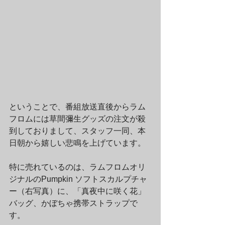
ということで、番組放送直後からラム
フロムには草間彌生グッズの注文が殺
到しておりまして、スタッフ一同、本
日朝から嬉しい悲鳴を上げています。
特に売れているのは、ラムフロムオリ
ジナルのPumpkin ソフトスカルプチャ
ー（右写真）に、「真夜中に咲く花」
バッグ、かぼちゃ携帯ストラップで
す。