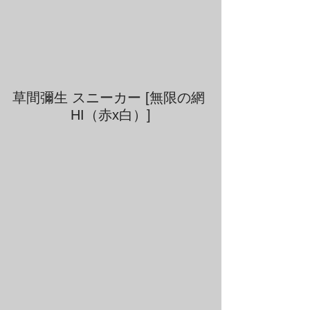
草間彌生 スニーカー [無限の網 
HI（赤x白）]