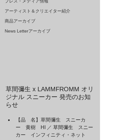
プレス・メディア情報
アーティスト＆クリエイター紹介
商品アーカイブ
News Letterアーカイブ
草間彌生 x LAMMFROMM オリ
ジナル スニーカー 発売のお知
らせ
【品　名】草間彌生　スニーカ
ー　黄樹　HI ／ 草間彌生　スニー
カー　インフィニティ・ネット　