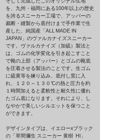
そして完成したこのオリジナル生地
を、九州・福岡にある100年以上の歴史
を誇るスニーカー工場で、アッパーの
裁断・縫製から底付けまで手作業で生
産した、純国産「ALL MADE IN 
JAPAN」のヴァルカナイズスニーカー
です。ヴァルカナイズ（加硫）製法と
は、ゴムの化学変化を引き起こすこと
で靴の上部（アッパー）とゴムの靴底
を圧着させる製法のことです。生ゴム
に硫黄等を練り込み、底付し窯に入
れ、１２０～１３０℃の熱と圧力を約
１時間加えると柔軟性と耐久性に優れ
たゴム底になります。それにより、し
なやかで美しいシルエットを保つこと
ができます。
デザインタイプは、イエローxブラック
の「草間彌生 スニーカー 黄樹  HI」