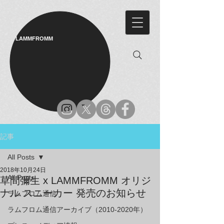
LAMMFROMM​
記事
All Posts
2018年10月24日
All Posts
草間彌生 x LAMMFROMM オリジ
ナル スニーカー 発売のお知らせ
ラムフロム通信
ラムフロム通信アーカイブ（2010-2020年）