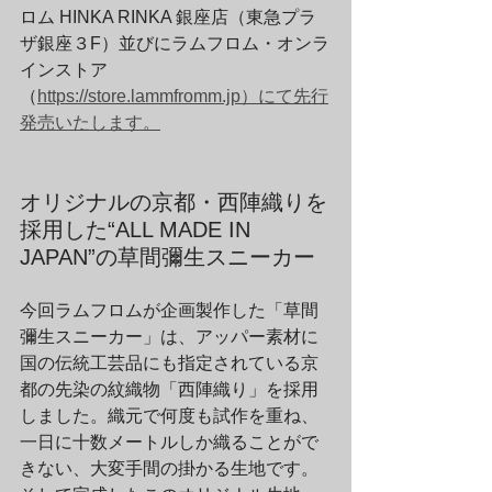
ロム HINKA RINKA 銀座店（東急プラ
ザ銀座３F）並びにラムフロム・オンラ
インストア
（
https://store.lammfromm.jp）にて先行
発売いたします。
オリジナルの京都・西陣織りを
採用した“ALL MADE IN 
JAPAN”の草間彌生スニーカー
今回ラムフロムが企画製作した「草間
彌生スニーカー」は、アッパー素材に
国の伝統工芸品にも指定されている京
都の先染の紋織物「西陣織り」を採用
しました。織元で何度も試作を重ね、
一日に十数メートルしか織ることがで
きない、大変手間の掛かる生地です。