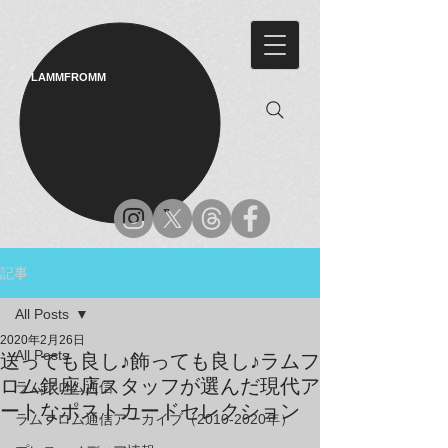
LAMMFROMM​
記事
All Posts
2020年2月26日
All Posts
送っても良し♪飾っても良し♪ラムフ
ロム銀座店スタッフが選んだ現代ア
ラムフロム通信
ートなポストカードセレクション
ラムフロム通信アーカイブ（2010-2020年）