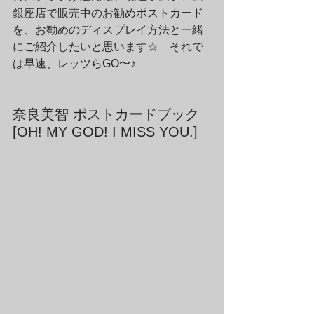
銀座店で販売中のお勧めポストカード
を、お勧めのディスプレイ方法と一緒
にご紹介したいと思います☆　それで
は早速、レッツらGO〜♪
奈良美智 ポストカードブック 
[OH! MY GOD! I MISS YOU.]