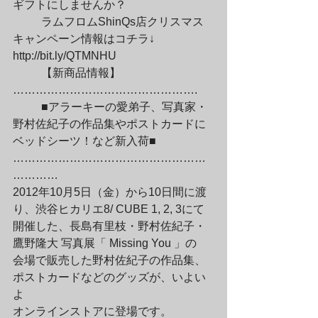
ギフトにしませんか？
	ラムフロムShinQs店クリスマス
キャンペーン情報はコチラ↓

http://bit.ly/QTMNHU
	【新商品情報】
………………………………………….
	■アラーキーの愛弟子、写真家・
野村佐紀子の作品集やポストカードに
ベッドシーツ！など新入荷■

……………………………………………
…………

2012年10月5日（金）から10日間に渡
り、渋谷ヒカリエ8/ CUBE 1, 2, 3にて

開催した、長島有里枝・野村佐紀子・
鷹野隆大 写真展「 Missing You 」の

会場で販売した野村佐紀子の作品集、
ポストカードなどのグッズが、いよい
よ

オンラインストアに登場です。