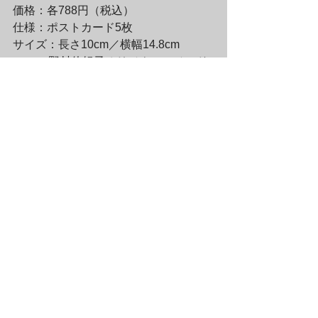
価格：各788円（税込）

仕様：ポストカード5枚

サイズ：長さ10cm／横幅14.8cm
	●野村佐紀子オリジナル・ベッド
シーツ

http://bit.ly/SSEc6I

価格：18,000円（税込）

サイズ：縦290cm／横183cm

素材：綿100％
————————————————

ラムフロム・ザ・オンラインストアに
て好評発売中☆

————————————————

＊野村佐紀子グッズ一覧はコチラ↓

http://bit.ly/Udbyui
	■リアルショップ/ラムフロム渋谷
ヒカリエShinQs店 営業時間のお知らせ
■
