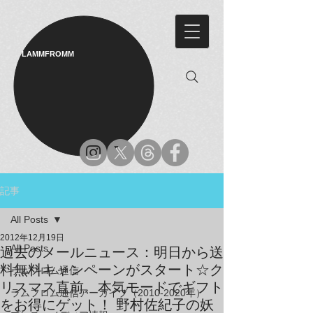
LAMMFROMM​
記事
All Posts
2012年12月19日
All Posts
過去のメールニュース：明日から送
料無料キャンペーンがスタート☆ク
ラムフロム通信
リスマス直前、本気モードでギフト
ラムフロム通信アーカイブ（2010-2020年）
をお得にゲット！ 野村佐紀子の妖