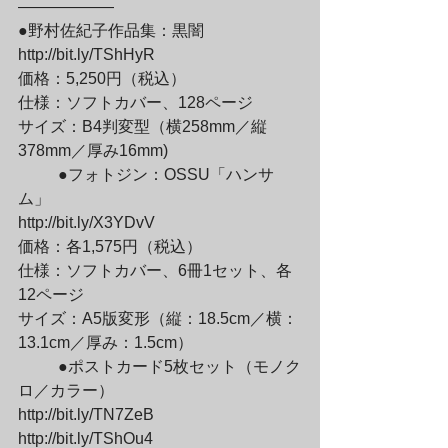
——————

●野村佐紀子作品集：黒闇

http://bit.ly/TShHyR

価格：5,250円（税込）

仕様：ソフトカバー、128ページ

サイズ：B4判変型（横258mm／縦
378mm／厚み16mm)
	●フォトジン：OSSU「ハンサ
ム」

http://bit.ly/X3YDvV

価格：各1,575円（税込）

仕様：ソフトカバー、6冊1セット、各
12ページ

サイズ：A5版変形（縦：18.5cm／横：
13.1cm／厚み：1.5cm）
	●ポストカード5枚セット（モノク
ロ／カラー）

http://bit.ly/TN7ZeB

http://bit.ly/TShOu4
