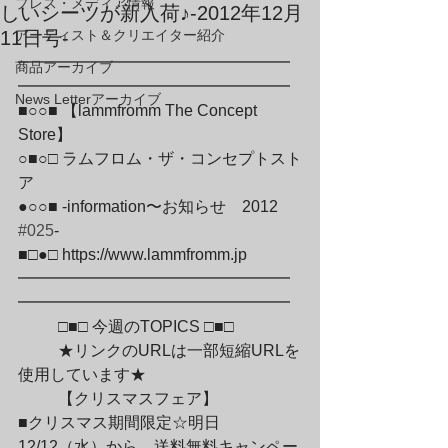
プレス・メディア情報
しいシーツが新入荷♪-2012年12月
11日号-
アーティスト＆クリエイター紹介
━━━━━━━━━━━━━━━━━
商品アーカイブ
━━━━━━━━━━━━━━━━━

News Letterアーカイブ
■○○■ 【lammfromm The Concept 
Store】

○■○□ ラムフロム・ザ・コンセプトスト
ア

●○○■ -information〜お知らせ　2012　
#025
-

■□●□ https://www.lammfromm.jp

━━━━━━━━━━━━━━━━━
━━━━━━━━━━━━━━━━━
	□■□ 今週のTOPICS □■□
	★リンクのURLは一部短縮URLを
使用しています★
	【クリスマスフェア】

■クリスマス期間限定☆明日
12/12（水）から、送料無料キャンペー