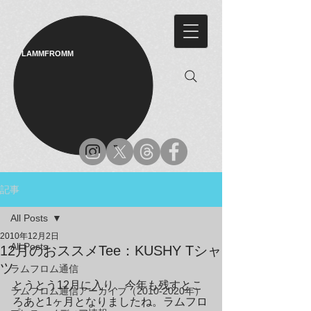
LAMMFROMM​
記事
All Posts
2010年12月2日
All Posts
12月のおススメTee：KUSHY Tシャ
ツ
ラムフロム通信
とうとう12月に入り、今年も残すとこ
ラムフロム通信アーカイブ（2010-2020年）
ろあと1ヶ月となりましたね。ラムフロ