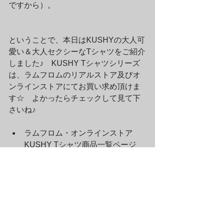
ですから）。
ということで、本日はKUSHYの大人可
愛い＆大人セクシーなTシャツをご紹介
しました♪　KUSHY Tシャツシリーズ
は、ラムフロムのリアルストア及びオ
ンラインストアにてお買い求め頂けま
す☆　よかったらチェックして見て下
さいね♪
ラムフロム・オンラインストア　
KUSHY Tシャツ商品一覧ページ
ラムフロム通信アーカイブ（2010-2020年）
すべて表示
最新記事