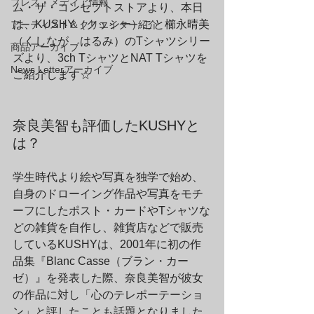
プレス・メディア情報
ム・ザ・コンセプトストアより、本日
は、KUSHY（クッシー）こと櫛永晴美
アーティスト＆クリエイター紹介
（くしなが　はるみ）のTシャツシリー
商品アーカイブ
ズより、3ch TシャツとNAT Tシャツを
News Letterアーカイブ
ご紹介します☆
奈良美智も評価したKUSHYと
は？
学生時代より絵や写真を独学で始め、
自身のドローイング作品や写真をモチ
ーフにしたポスト・カードやTシャツな
どの雑貨を自作し、雑貨店などで販売
しているKUSHYは、2001年に初の作
品集『Blanc Casse（ブラン・カー
ゼ）』を発表した際、奈良美智が彼女
の作品に対し「心のテレポーテーショ
ン」と評したことも話題となりました