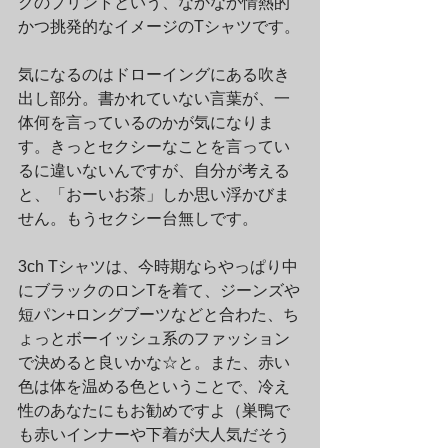
クのプリントという、なかなか情熱的
かつ挑発的なイメージのTシャツです。
気になるのはドローイングにある吹き
出し部分。書かれていない言葉が、一
体何を言っているのかが気になりま
す。きっとセクシーなことを言ってい
るに違いないんですが、自分が考える
と、「おーいお茶」しか思い浮かびま
せん。もうセクシー台無しです。
3ch Tシャツは、今時期ならやっぱり中
にブラックのロンTを着て、ジーンズや
短パン+ロングブーツなどと合わた、ち
ょっとボーイッシュ系のファッション
で決めると良いかな☆と。また、赤い
色は体を温める色ということで、冷え
性のあなたにもお勧めですよ（巣鴨で
も赤いインナーや下着が大人気だそう