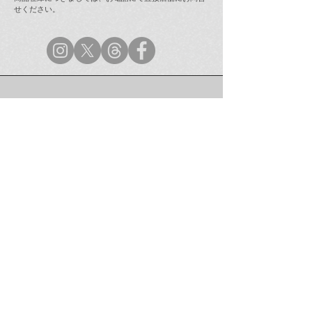
せください。
ラムフロム年末年始営業
【最新情報(12/
のご案内
インストア「奈
ラミング・ガール
(123 Drumming G
次回販売日時の
ラムフロム渋谷店
TEL：03-5454-0450
（無休/10:00〜21:00）