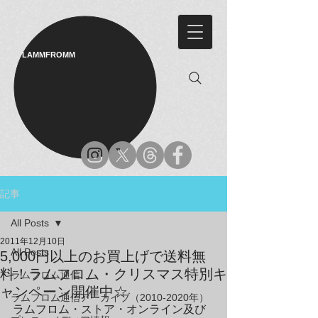
LAMMFROMM​
記事
All Posts
2011年12月10日
All Posts
5,000円以上のお買上げで送料無
料！ラムフロム・クリスマス特別キ
ラムフロム通信
ャンペーン開催中☆
ラムフロム通信アーカイブ（2010-2020年）
ラムフロム・ストア・オンライン及び