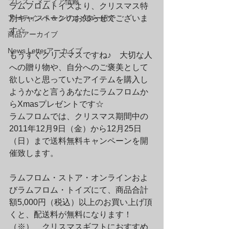
プレス・メディア情報
ラムフロムトイズより、クリスマス特
アーティスト＆クリエイター紹介
別キャンペーンのお知らせでございま
す☆
商品アーカイブ
News Letterアーカイブ
もうすぐクリスマスですね♪　大切な人
への贈り物や、自分へのご褒美として
欲しいと思っていたアイテムを購入し
ようかなと言うあなたにラムフロムか
らXmasプレゼントです☆
ラムフロムでは、クリスマス期間中の
2011年12月9日（金）から12月25日
（日）まで送料無料キャンペーンを開
催致します。
ラムフロム・ストア・オンラインおよ
びラムフロム・トイズにて、商品合計
額5,000円（税込）以上のお買い上げ頂
くと、配送料が無料になります！
（※）　クリスマスギフトにおすすめ