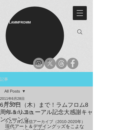
LAMMFROMM​
記事
All Posts
2011年6月28日
All Posts
6月30日（木）まで！ラムフロム8
周年＆リニューアル記念大感謝キャ
ラムフロム通信
ンペーン☆
ラムフロム通信アーカイブ（2010-2020年）
現代アート＆デザイングッズをこよな