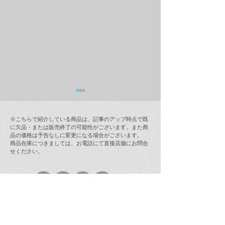
※こちらで紹介している商品は、記事のアップ時点で既
に欠品・または販売終了の可能性がございます。また商
品の価格は予告なしに変更になる場合がございます。
商品在庫につきましては、お電話にて直接店舗にお問合
せください。
ラムフロム年末年始営業
【最新情報(12/
のご案内
インストア「奈
ラミング・ガール
(123 Drumming G
次回販売日時の