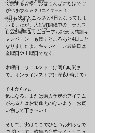
プレス・メディア情報
く愛する皆様、おはこんばにちはでご
アーティスト＆クリエイター紹介
ざいます☆
6月も残すところあと4日となってしま
商品アーカイブ
いましたが、大好評開催中の「ラムフ
News Letterアーカイブ
ロム8周年＆リニューアル記念大感謝キ
ャンペーン」も残すところあと4日日と
なりましたよ。キャンペーン最終日は
金曜日や土曜日でなく、
木曜日（リアルストアは閉店時間ま
で。オンラインストアは深夜0時まで）
ですからね。
気になる、または購入予定のアイテム
がある方はお間違えのないよう、お買
い物して下さ〜い！
そして、実はここでひとつお知らせで
ございます。昨年の公式サイトリニュ