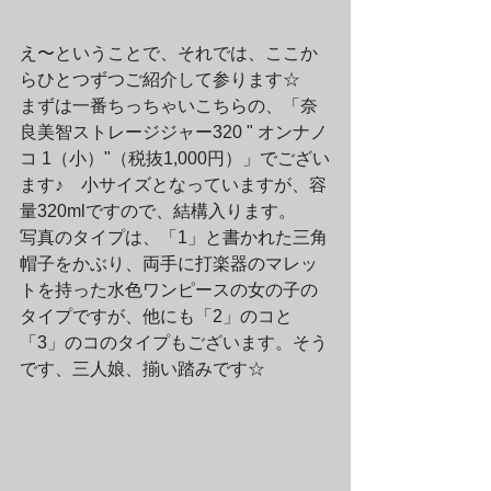
え〜ということで、それでは、ここか
らひとつずつご紹介して参ります☆　
まずは一番ちっちゃいこちらの、「奈
良美智ストレージジャー320 " オンナノ
コ 1（小）"（税抜1,000円）」でござい
ます♪　小サイズとなっていますが、容
量320mlですので、結構入ります。
写真のタイプは、「1」と書かれた三角
帽子をかぶり、両手に打楽器のマレッ
トを持った水色ワンピースの女の子の
タイプですが、他にも「2」のコと
「3」のコのタイプもございます。そう
です、三人娘、揃い踏みです☆