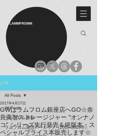
LAMMFROMM​
記事
All Posts
2017年4月27日
All Posts
GWはラムフロム銀座店へGO☆奈
良美智ストレージジャー ”オンナノ
ラムフロム通信
コ” シリーズ先行発売＆絶版本・ス
ラムフロム通信アーカイブ（2010-2020年）
ペシャルプライス本販売します☆