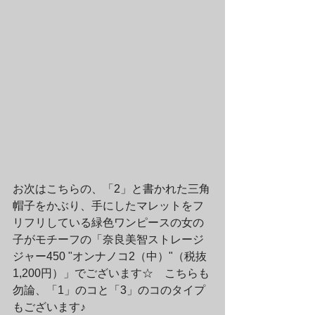
お次はこちらの、「2」と書かれた三角
帽子をかぶり、手にしたマレットをフ
リフリしている緑色ワンピースの女の
子がモチーフの「奈良美智ストレージ
ジャー450 "オンナノコ2（中）"（税抜
1,200円）」でございます☆　こちらも
勿論、「1」のコと「3」のコのタイプ
もございます♪