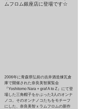
ムフロム銀座店に登場です☆
2006年に青森県弘前の吉井酒造煉瓦倉
庫で開催された奈良美智展覧会
『Yoshitomo Nara + graf A to Z』にて登
場した三角帽子をかぶった3人のオンナ
ノコ。そのオンナノコたちをモチーフ
にした、奈良美智ｘラムフロムの新作