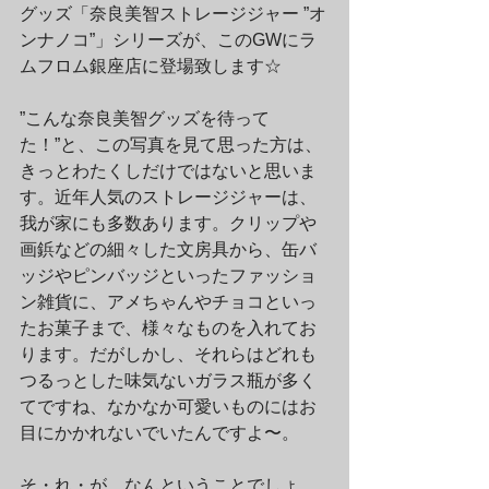
グッズ「奈良美智ストレージジャー ”オ
ンナノコ”」シリーズが、このGWにラ
ムフロム銀座店に登場致します☆
”こんな奈良美智グッズを待って
た！”と、この写真を見て思った方は、
きっとわたくしだけではないと思いま
す。近年人気のストレージジャーは、
我が家にも多数あります。クリップや
画鋲などの細々した文房具から、缶バ
ッジやピンバッジといったファッショ
ン雑貨に、アメちゃんやチョコといっ
たお菓子まで、様々なものを入れてお
ります。だがしかし、それらはどれも
つるっとした味気ないガラス瓶が多く
てですね、なかなか可愛いものにはお
目にかかれないでいたんですよ〜。
そ・れ・が、なんということでしょ