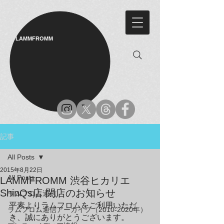
LAMMFROMM​
記事
All Posts
2015年8月22日
All Posts
LAMMFROMM 渋谷ヒカリエ
ShinQs店 閉店のお知らせ
ラムフロム通信
平素よりラムフロムをご利用いただ
ラムフロム通信アーカイブ（2010-2020年）
き、誠にありがとうございます。