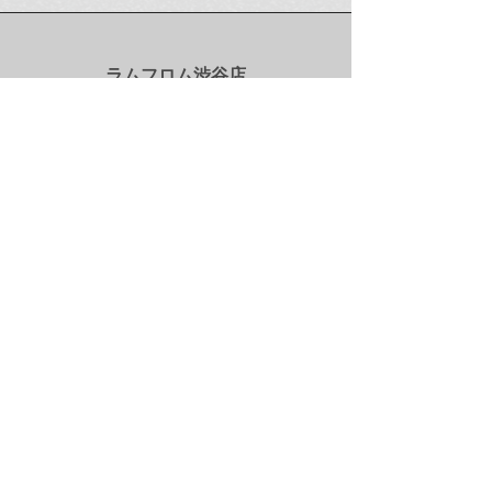
ラミング・ガール
(123 Drumming G
次回販売日時の
ラムフロム渋谷店
TEL：03-5454-0450
（無休/10:00〜21:00）