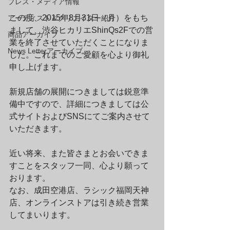
プレス・メディア情報
この度、2015年8月31日（月）をもち
アーティスト＆クリエイター紹介
まして、渋谷ヒカリエShinQs2Fでの営
商品アーカイブ
業を終了させていただくことになりま
News Letterアーカイブ
した。これまでのご愛顧を心より御礼
申し上げます。
新規店舗の展開につきましては鋭意準
備中ですので、詳細につきましては公
式サイトおよびSNSにてご案内させて
いただきます。
近い将来、また皆さまとお会いできま
すことをスタッフ一同、心より願って
おります。
なお、成田空港店、ラシック福岡天神
店、オンラインストアは引き続き営業
してまいります。