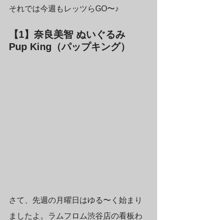
それでは今週もレッツらGO〜♪
【1】奈良美智 ぬいぐるみ 
Pup King（パップキング）
さて、先週の月曜日はゆる〜く始まり
ましたよ。ラムフロム渋谷店の看板わ