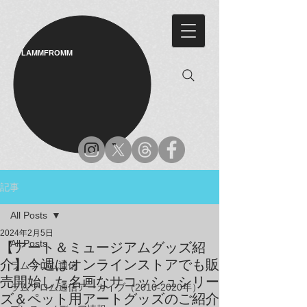
LAMMFROMM​
記事
All Posts
2024年2月5日
All Posts
【アート＆ミュージアムグッズ紹
介】今週はオンラインストアでも販
ラムフロム通信
売開始した名画なサコッシュシリー
ラムフロム通信アーカイブ（2010-2020年）
ズ＆ペット用アートグッズのご紹介