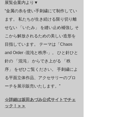
展覧会案内より▼
“金属の糸を使い手刺繍にて制作してい
ます。 私たちが生き続ける限り切り離
せない 「いたみ」 を縫い止め補強し そ
こから解放されるための美しい造形を
目指しています。 テーマは「Chaos 
and Order -混沌と秩序-」。 ひと針ひと
針の 「混沌」 からでき上がる 「秩
序」 をぜひご覧ください。 手刺繍によ
る平面立体作品、アクセサリーのブロ
ーチを展示販売いたします。”
☆詳細は坂田あづみ公式サイトでチェ
ック！
＞＞