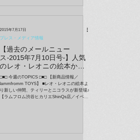
2015年7月17日
プレス・メディア情報
【過去のメールニュー
ス-2015年7月10日号-】人気
のレオ・レオニの絵本から
ティリーとニコラスのマス
□■□ 今週のTOPICS □■□ 【新商品情報／
コットが新登場！ シンクス
lammfromm TOYS】 ■レオ・レオニの絵本よ
店では「京東都 妖怪・百鬼
り新しい仲間、ティリーとニコラスが新登場♪
【ラムフロム渋谷ヒカリエShinQs店／イベン
夜行シリーズ」フェアがス
ト情報】 ■期間限定☆ 「京東都 妖怪・百
タート☆ 福岡店では安野モ
鬼夜行シリーズ」フェア＠渋谷ヒカリエ
ヨコさんの「オチビサン?展
ShinQs店 【ラムフロム ラシック福岡天神店
／イベント情報】 ■安野モヨコ「オチビサ
を絶賛開催中です♪
ン」展 ＠LAMMFROMMラシック福岡天神
店 ～オチビサンが福岡にお邪魔していま～す