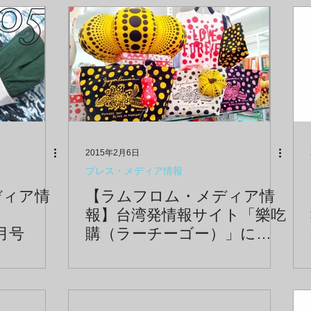
2015年2月6日
プレス・メディア情報
ディア情
【ラムフロム・メディア情
ス
報】台湾発情報サイト「樂吃
4月号
購（ラーチーゴー）」にて
ラムフロム成田国際空港店
が紹介されました！ 日本
觀光情報網站「樂吃購」介紹
了LAMMFROMM成田機場店!