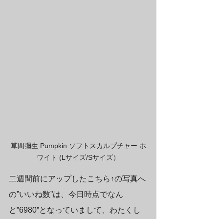
草間彌生 Pumpkin ソフトスカルプチャー ホ
ワイト (Lサイズ/Sサイズ）
二週間前にアップしたこちら↑の写真へ
の”いいね数”は、今日時点でなん
と”6980”となっていまして、わたくし