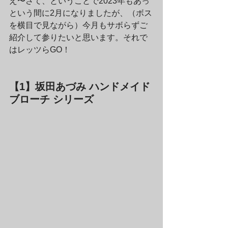
え〜さて、ということで2023年もあっ
という間に2月になりましたが、（ボス
を横目で見ながら）今月もサボらずご
紹介して参りたいと思います。それで
はレッツらGO！
【1】坂田あづみ ハンドメイド
ブローチ シリーズ