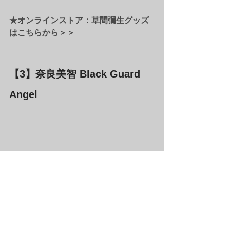
★オンラインストア：草間彌生グッズ
はこちらから＞＞
【3】奈良美智 Black Guard  
Angel