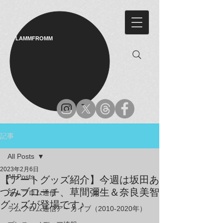
LAMMFROMM​
記事
All Posts
2023年2月6日
All Posts
【アートグッズ紹介】今週は坂田あ
づみブローチ、草間彌生＆奈良美智
ラムフロム通信
グッズが登場です♪
ラムフロム通信アーカイブ（2010-2020年）