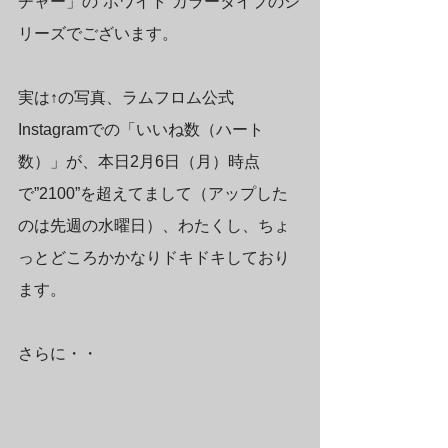
チャー」の”ホワイト”カラータイプのシ
リーズでございます。
実は↑の写真、ラムフロム公式
Instagramでの「いいね数（ハート
数）」が、本日2月6日（月）時点
で”2100”を超えてまして（アップした
のは先週の水曜日）、わたくし、ちょ
っとどころかかなりドキドキしており
ます。
さらに・・