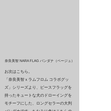
奈良美智 NARA FLAG バンダナ（ベージュ）
お次はこちら。
「奈良美智ｘラムフロム コラボグッ
ズ」シリーズより、ピースフラッグを
持ったキュートな犬のドローイングを
モチーフにした、ロングセラーの大判