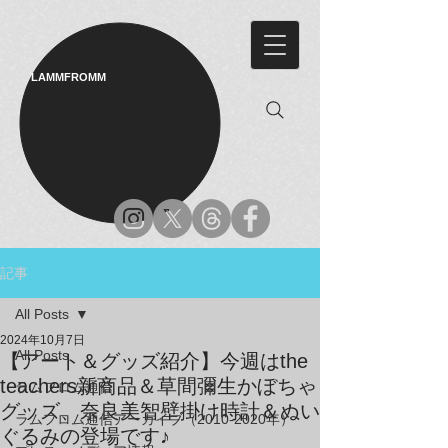
LAMMFROMM​
記事
All Posts
2024年10月7日
All Posts
【アート＆グッズ紹介】今週はthe
teachers新商品＆草間彌生かぼちゃ
ラムフロム通信
グッズ、奈良美智壁掛け時計＆ぬい
ラムフロム通信アーカイブ（2010-2020年）
ぐるみの登場です♪