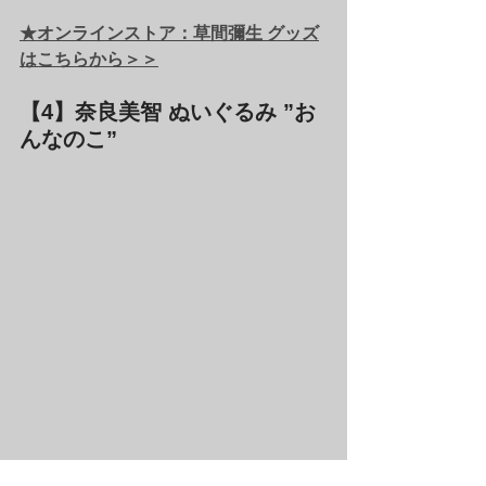
★オンラインストア：草間彌生 グッズ
はこちらから＞＞
【4】奈良美智 ぬいぐるみ ”お
んなのこ”