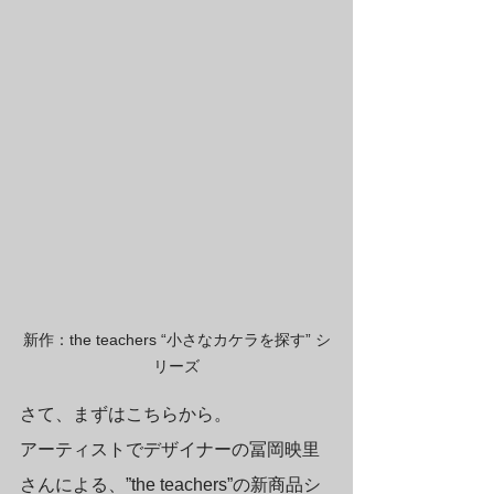
新作：the teachers “小さなカケラを探す” シ
リーズ
さて、まずはこちらから。
アーティストでデザイナーの冨岡映里
さんによる、”the teachers”の新商品シ