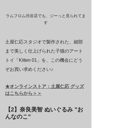
ラムフロム渋谷店でも、ジーっと見られてま
す
土屋仁応スタジオで製作された、細部
まで美しく仕上げられた子猫のアート
トイ「Kitten 01」を、この機会にどう
ぞお買い求めください♪
★オンラインストア：土屋仁応 グッズ
はこちらから＞＞
【2】奈良美智 ぬいぐるみ ”お
んなのこ”