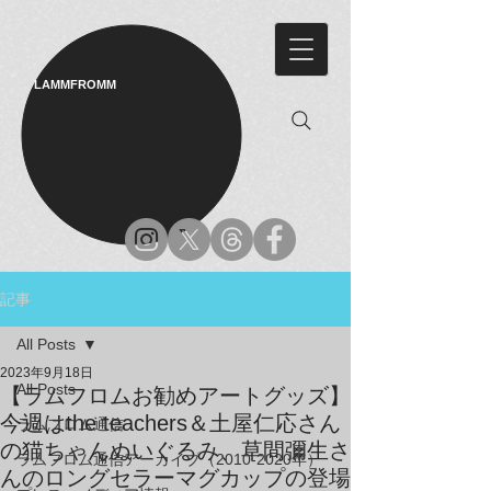
LAMMFROMM​
記事
All Posts
2023年9月18日
All Posts
【ラムフロムお勧めアートグッズ】
今週はthe teachers＆土屋仁応さん
ラムフロム通信
の猫ちゃんぬいぐるみ、草間彌生さ
ラムフロム通信アーカイブ（2010-2020年）
んのロングセラーマグカップの登場