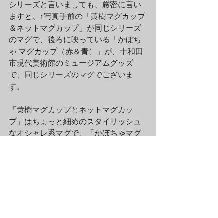
シリーズと言いましても、厳密に言い
ますと、↑写真手前の「黄樹マグカップ
＆ネットマグカップ」が同じシリーズ
のマグで、後ろに映っている「かぼち
ゃ マグカップ（赤＆青）」が、十和田
市現代美術館のミュージアムグッズ
で、同じシリーズのマグでございま
す。
「黄樹マグカップとネットマグカッ
プ」はちょっと細めのスタイリッシュ
なオシャレ系マグで、「かぼちゃマグ
カップカップ」はポップな可愛い系マ
グです。（ちなみに私は赤いかぼちゃ
マグを自宅で使ってます♪）
「草間彌生 マグカップ」シリーズは
（も）、ラムフロム渋谷店＆オンライ
ンストアにてお買い求め頂けます♪