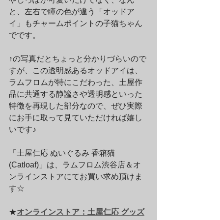
と、左右で瞳の色が違う「オッドア
イ」もチャームポイントの子猫ちゃん
でです。
↑の写真だとちょっと分かりづらいので
すが、この透明感あるオッドアイは、
ラムフロムが特にこだわった、土屋作
品に共通する静謐さや透明感といった
特徴を再現した部分なので、ぜひ実際
にお手に取って見ていただければ嬉し
いです♪
「土屋仁応 ぬいぐるみ 香箱猫 
(Catloaf)」は、ラムフロム渋谷店＆オ
ンラインストアにてお買い求め頂けま
す☆
★
オンラインストア：土屋仁応 グッズ