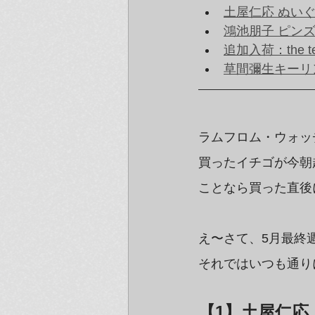
土屋仁応 ぬいぐるみ
鴻池朋子 ピン
追加入荷：the 
草間彌生キーリ
ラムフロム・ウォッ
買ったイチゴが今朝
ことなら買った直後
え〜さて、5月最終
それではいつも通り
【1】土屋仁応  