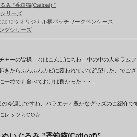
 ”香箱猫(Catloaf) ”
ズシリーズ
teachers オリジナル柄パッチワークペンケース
ングシリーズ
チャーの皆様、おはこんばにちわ。中の中の人＠ラムフ
起きたらふわふわカビに覆われていて絶望した、でござ
に一粒でも食べておけば良かった・・。
週の今週はですね、バラエティ豊かなグッズのご紹介です
にレッツらGO☆
ぬいぐるみ ”香箱猫(Catloaf)”