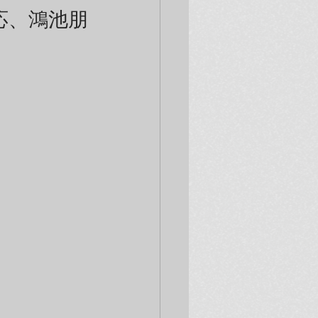
応、鴻池朋