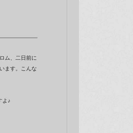
ロム、二日前に
います。こんな
よ♪