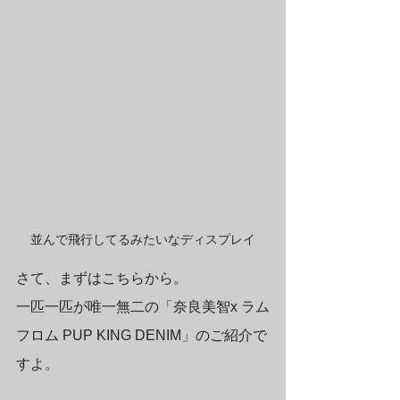
並んで飛行してるみたいなディスプレイ
さて、まずはこちらから。
一匹一匹が唯一無二の「奈良美智x ラム
フロム PUP KING DENIM」のご紹介で
すよ。