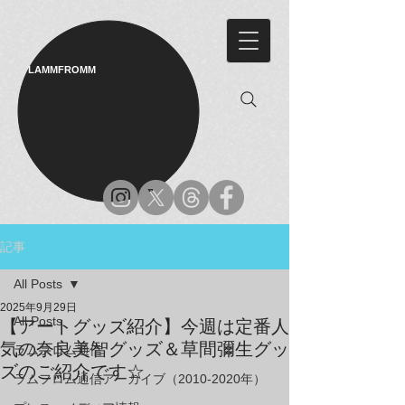
LAMMFROMM​
記事
All Posts
2025年9月29日
All Posts
【アートグッズ紹介】今週は定番人
気の奈良美智グッズ＆草間彌生グッ
ラムフロム通信
ズのご紹介です☆
ラムフロム通信アーカイブ（2010-2020年）