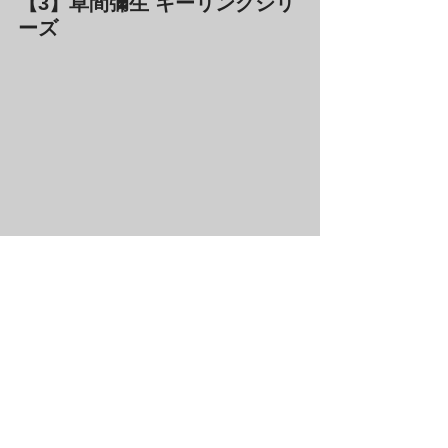
【3】草間彌生 キーリングシリ
ーズ