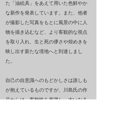
た「油絵具」をあえて用いた色鮮やか
な新作を発表しています。また、他者
が撮影した写真をもとに風景の中に人
物を描き込むなど、より客観的な視点
を取り入れ、生と死の儚さや煌めきを
映し出す新たな境地へと到達しまし
た。
自己の自意識へのもどかしさは誰しも
が抱えているものですが、川島氏の作
品からは、客観性を意識し、大いなる
時間の流れの中に身を委ねることで、
そのもどかしさが昇華されていく感覚
を得ることが出来ます。絶えず自らを