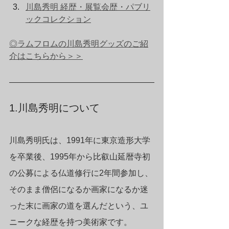
川島秀明 経歴・展覧会歴・パブリ
ックコレクション
◎ラムフロムの川島秀明グッズのご紹
介はこちらから＞＞
1.川島秀明について
川島秀明氏は、1991年に東京造形大学
を卒業後、1995年から比叡山延暦寺初
の公募による仏道修行に2年間参加し、
そのまま僧侶になるか画家になるか迷
った末に画家の道を選んだという、ユ
ニークな経歴を持つ美術家です。