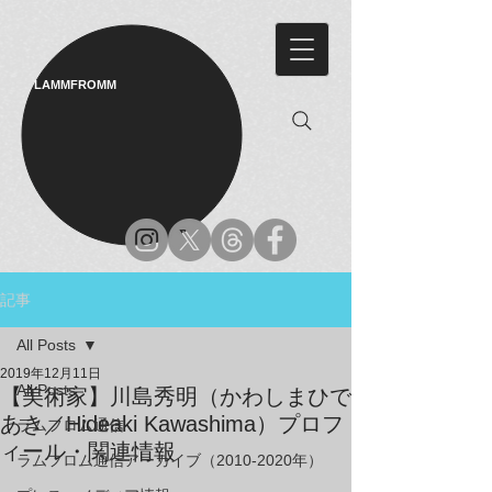
LAMMFROMM​
記事
All Posts
2019年12月11日
All Posts
【美術家】川島秀明（かわしまひで
あき／Hideaki Kawashima）プロフ
ラムフロム通信
ィール・関連情報
ラムフロム通信アーカイブ（2010-2020年）