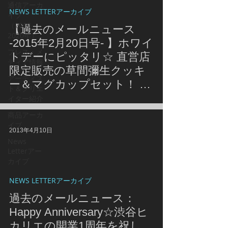
通信アーカ
NEWS LETTERアーカイブ
イブ
（2010-
【過去のメールニュース
2020年）
-2015年2月20日号- 】ホワイ
プレス・メ
トデーにピッタリ☆ 直営店
ディア情報
限定販売の草間彌生クッキ
アーティス
ー＆マグカップセット！ シ
ト＆クリエ
ンクス店では土屋仁応さん
イター紹介
のサイン入りぬいぐるみと
商品アーカ
作品集に加えて作品写真も
イブ
2013年4月10日
展示販売♪
News
Letterアー
カイブ
NEWS LETTERアーカイブ
過去のメールニュース：
Happy Anniversary☆渋谷ヒ
カリエの開業1周年を祝し