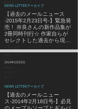
通信アーカ
NEWS LETTERアーカイブ
イブ
（2010-
【過去のメールニュース
2020年）
-2015年2月23日号-】緊急発
プレス・メ
売！ 奈良さんの新作品集が
ディア情報
2冊同時刊行☆ 作家自らが
アーティス
セレクトした過去から現在
ト＆クリエ
までのペインティング作品
イター紹介
集とドローイング作品集は
商品アーカ
必見・必携
イブ
2014年2月25日
News
Letterアー
カイブ
NEWS LETTERアーカイブ
【過去のメールニュー
ス-2014年2月18日号-】必見
のメープルソープとギルバ