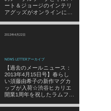
ート＆ジョージのインテリ
アグッズがオンラインに入
荷！ シンクス店では人気の
Candiesフェアを開催中♪
2013年4月22日
NEWS LETTERアーカイブ
【過去のメールニュース：
2013年4月15日号】春らし
い須藤由希子の新作マグカ
ップが入荷☆渋谷ヒカリエ
開業1周年を祝したラムフロ
ムの記念グッズが好評販売
中！