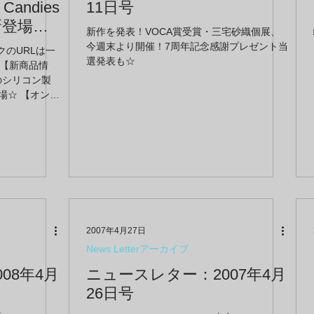
せんか♪ ～「ラムフロム成田空港店」新設に
ndies
11日号
伴うスタッフも募集中です！ 【お知らせ】 ■
新登場☆
消費税率変更に伴うお知らせ
新作を発表！VOCA賞受賞・三宅砂織個展、
リーには
今週末より開催！7周年記念感謝プレゼント当
ンクのURLは一
が入
選発表も☆
 【新商品情
号-
sのシリコン製
登場☆ 【オンラ
mmfromm】 ■
な版画作品が
■奈良美智展
ムフロム渋谷ヒ
！ ～東急東横線
GO！
2007年4月27日
News Letterアーカイブ
08年4月
ニュースレター：2007年4月
26日号