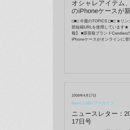
オシャレアイテム、Ca
のiPhoneケースが
オンラインギャラ
□■□ 今週のTOPICS □■□ ★リ
貴重な草間版画作品
部短縮URLを使用しています★
荷！-2012年6月30日
報】 ■原宿発ブランドCandie
iPhoneケースがオンラインに
インギャラリー GALLERY at la
益々高騰する、草間彌生の貴重
オンラインギャラリーに登場！ 
開催まで後2週間☆前売券をラ
カリエShinQs店で絶賛販売中
で“みなとみらい”横浜美術館へ
2008年4月17日
News Letterアーカイブ
ニュースレター：20
17日号