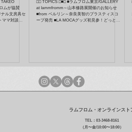
「TAKEO
□□ TOPICS □■□ ■ラムフロム東京/GALLERY
ラムフロムが協賛
at lammfromm～山本修路展開催のお知らせ
ジナル文房具セ
■from ベルリン～奈良美智のプラスティスコ
トママ対談エ
ープ発売 ■LA MOCAグッズ初見参！どっと入
です！ ■新
荷！！ ■5月1日（火）より期間限定で、銀座
4色展開 ■ニ
三越7Fリミックススタイルに ラムフロム･
森山大道」
ザ・コンセプトストアが出店します！
SWEET T
入荷！ 奈良
」」1a＆2c ■
at
 ～長島有里枝の
料無料！ 春
 ■終了間
omm／ラムフロム
doodling”
ラムフロム・オンラインスト
TEL：03-3468-8161
（月〜金/10:00〜18:00）