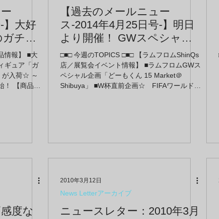
ュー
【過去のメールニュー
号-】大好
ス-2014年4月25日号-】明日
のガチャ
より開催！ GWスペシャル
」がラム
企画「どーもくん 15 Market
商品情報】 ■大
□■□ 今週のTOPICS □■□ 【ラムフロムShinQs
登場！
＠Shibuya」に、イチゴのど
ィギュア「ガ
店／展覧会イベント情報】 ■ラムフロムGWス
s店で
が入荷☆ ～
ーもくんを見に行こう♪
ペシャル企画「どーもくん 15 Market＠
始！ 【商品情
Shibuya」 ■W杯直前企画☆ FIFAワールドカ
を記念し
ーサリー ラム
ップオフィシャルアートプリント展示＠ラム
レデリッ
場☆ ～渋谷ヒ
フロムShinQs店 ～大好評！ 動物の顔をモチ
 ■ラムフロム
ーフにした「SFIDA」FOOTBALL ZOOフェア
咲く花』バッ
同時開催中♪ ■間もなく終了！ 遊び心たっぷり
ストアおよび
なTシャツブランド「inink Tシャツフェア」＠
ラムフロムShinQs店 【商品情報】 ■大竹伸朗
グッズ☆ アートTシャツシリーズ＆書籍、手
ぬぐいが一挙リリース！ ～貴重なサイン本も
入荷しました！！ ■ヤノベさんの「トらや
2010年3月12日
ん」フィギュア、再入荷しました☆ 【ラムフ
News Letterアーカイブ
ロム求人情報】 ■業務拡張のためスタッフ募
高感度な
集中！～LAMMFROMMで一緒に仕事をしま
ニュースレター：2010年3月