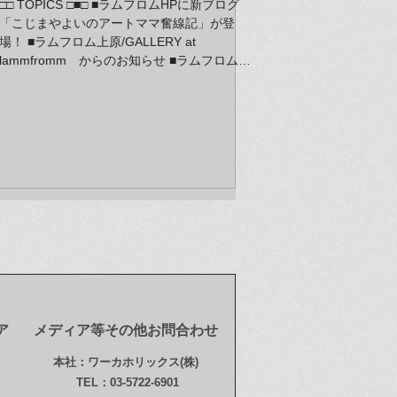
□□ TOPICS □■□ ■ラムフロムHPに新ブログ
「こじまやよいのアートママ奮線記」が登
場！ ■ラムフロム上原/GALLERY at
lammfromm からのお知らせ ■ラムフロムオ
リジナル タカノ綾グッズ販売スタート！ ■
シリアルアートの新商品！DALEKのシャワー
カーテンが入荷！ ■オンラインショップにも
村上隆＆草間彌生グッズ続々アップ！ ■各種
展覧会ニュース
ア
メディア等その他お問合わせ
本社：ワーカホリックス(株)
TEL：03-5722-6901