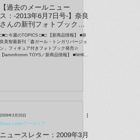
【過去のメールニュー
ス：-2013年6月7日号-】奈良
さんの新刊フォトブックの
フィギュア付き生産数量限
□■□ 今週のTOPICS □■□ 【新商品情報】 ■奈
定版が発売開始！TOYSでは
良美智最新刊「森ガール・トンガリバージョ
どーもくんの海外版フィギ
ン」フィギュア付きフォトブック発売☆
【lammfromm TOYS／新商品情報】 ■NHKの
ュアなどが初登場☆
国民的キャラクター「どーもくん」の海外製
フィギュアなどなど初登場♪ 【ShinQs店イベ
ント情報】 ■現代アーティスト坂田あづみの
ドール&アクセサリー展示販売＠ラムフロム
ShinQs店 【ShinQs店アート情報】 ■今、サン
トリー天然水CMで話題のムラタ有子さんの作
品展、好評開催中！
2009年3月20日
News Letterアーカイブ
ニュースレター：2009年3月