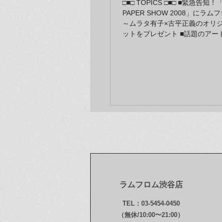
□■□ TOPICS □■□ ■緊急告知！
PAPER SHOW 2008」に
～ムラタ有子×古平正義のオリ
ットをプレゼント ■話題のアー
クストラに山田スイッチさん登場
入荷！ 村上隆の光琳エコバッグ
ューパッケージで再登場☆「≒
DVD ■三宅信太郎×バランタインの
シャツ、オンラインに登場 ■再
美智「AtoZ POST CARDS SET
オンラインギャラリーGALLERY 
lammfrommからのお知らせ
写真作品が新入荷しました ■送
の新生活キャンペーンは明日まで
近！ GALLERY at lammfr
東京 ～東恩納裕一展“dazzling & 
ラムフロム渋谷店
TEL：03-5454-0450
（無休/10:00〜21:00）