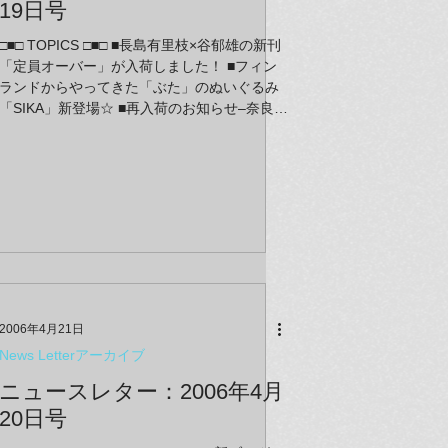
19日号
□■□ TOPICS □■□ ■長島有里枝×谷郁雄の新刊
「定員オーバー」が入荷しました！ ■フィン
ランドからやってきた「ぶた」のぬいぐるみ
「SIKA」新登場☆ ■再入荷のお知らせ–奈良美
智タンブラー＆パタパタクロック（ホワイ
ト） ■GALLERY at lammfromm／ラムフロム
東京 ～注目アーティスト・平川恒太の初個
展“人間、自然、社会”開催中 ■ラムフロム～春
の新生活キャンペーン～好評開催中 ■関連展
覧会ニュース ～ヤノベケンジ－絵本「トら
やんの大冒険」原画展＠豊田市美術館 ■メデ
ィア情報 ■リアルショップ/ラムフロム東京 営
業時間内休憩時間のお知らせ
2006年4月21日
News Letterアーカイブ
ニュースレター：2006年4月
20日号