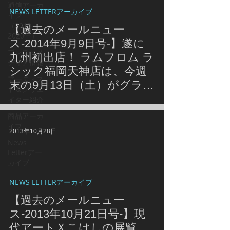
通信アーカ
NEWS LETTERアーカイブ
イブ
（2010-
【過去のメールニュー
2020年）
ス-2014年9月9日号-】遂に
プレス・メ
九州初出店！ ラムフロム ラ
ディア情報
シック福岡天神店は、今週
アーティス
末の9月13日（土）がグラン
ト＆クリエ
ドオープン☆ 併せて、草間
イター紹介
バッグのラムフロム限定カ
商品アーカ
ラーがオンラインストアに
イブ
2013年10月28日
も登場♪
News
Letterアー
カイブ
NEWS LETTERアーカイブ
【過去のメールニュー
ス-2013年10月21日号-】現
代アートＸこけしの展覧