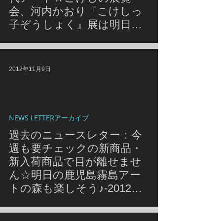
会、河内かおり『こけしっ
子ぞうしょく』展は明日か
らスタート！オンラインに
は「本を着る」をテーマに
した、アウト・オブ・プリ
2012年11月9日
ントの商品が入荷♪
NEWS LETTERアーカイブ
過去のニュースレター：今
週も要チェックの新商品・
新入荷商品で目が離せませ
ん☆明日の鹿児島霧島アー
トの森も楽しそう♪-2012年
11月2日号-