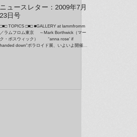
ニュースレター：2009年7月
23日号
□■□ TOPICS □■□ ■GALLERY at lammfromm
／ラムフロム東京 ～Mark Borthwick（マー
ク・ボスウィック） “anna rose’ if
handed down”ポラロイド展、いよいよ開催！
～田中麻記子新作個展“kiwi & guava”終了迫
る ■60年代～現代まで！草間彌生を知るポス
トカードセット2種新入荷 ■草間彌生のカボチ
ャがキュートなペーパーウェイトになって登
場 ～ラムフロム東京にて、草間彌生アート
グッズコーナーで販売！ ■the teachersのワン
ポイントアクセサリーで夏を華やかに♪ ■プレ
ゼントに最適♪ チェブラーシカぬいぐるみ2
種新発売 ■関連展覧会ニュース その1 鴻池
朋子展 インタートラベラー 神話と遊ぶ人＠東
京オペラシティ ■関連展覧会ニュース その2
ネオテニー・ジャパン 高橋コレクション
＠新潟県立近代美術館 ■メディア情報