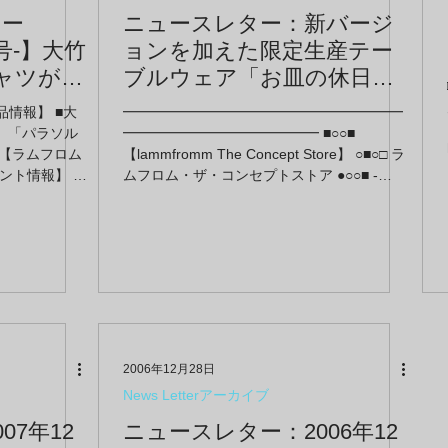
ュー
ニュースレター：新バージ
日号-】大竹
ョンを加えた限定生産テー
ャツが入
ブルウェア「お皿の休日」
膜屋」に
最後の入荷！青森からはユ
商品情報】 ■大
━━━━━━━━━━━━━━━━━━━━
ドン」
ニークな積み木がトイズに
」「パラソル
━━━━━━━━━━━━━━ ■○○■
パクト大
 【ラムフロム
登場☆-2011年9月15日号-
【lammfromm The Concept Store】 ○■○□ ラ
ント情報】 ■
ムフロム・ザ・コンセプトストア ●○○■ -
シンクス
information～ … “ニュースレター：新バージ
渋谷ヒカリエ
ョンを加えた限定生産テーブルウェア「お皿
ラシック福
ック福岡天神店
の休日」最後の入荷！青森からはユニークな
rs クリスマス
積み木がトイズに登場☆-2011年9月15日号-”
hers ク
フロムラシック
の続きを読む
スタート
2006年12月28日
News Letterアーカイブ
07年12
ニュースレター：2006年12