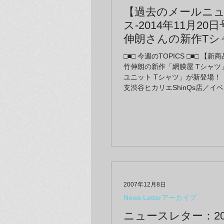
【過去のメールニ
ス-2014年11月20
伸朗さんの新作Tシ
荷！ 縦書きの「網
□■□ 今週のTOPICS □■□ 【新
カタカナの「ロン
竹伸朗の新作「網膜屋 Tシャツ
と、どちらもイン
ユニット Tシャツ」が新登場！
支渋谷ヒカリエShinQs店／イベ
なTシャツです☆ 
クリスマスフェア「HARCOZA
店では「HARCOZA
SELECTION」＠ラムフロム
SELECTION」、
ShinQs店 【ラムフロム ラシ
／イベント情報】 ■the teache
岡天神店ではthe teac
フェア “落ちてきた夢”＠ラム
リスマスフェアが
福岡天神店
しました♪
2007年12月8日
News Letterアーカイブ
ニュースレター：20