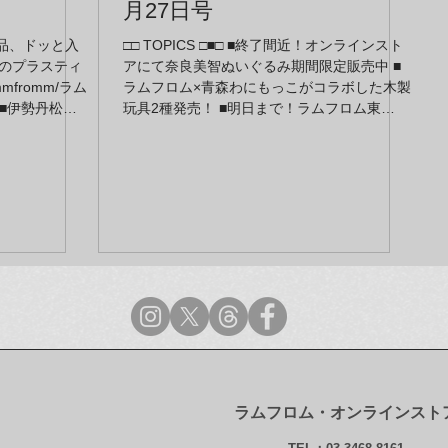
月27日号
新商品、ドッと入
□□ TOPICS □■□ ■終了間近！オンラインスト
智のプラスティ
アにて奈良美智ぬいぐるみ期間限定販売中 ■
mmfromm/ラム
ラムフロム×青森わにもっこがコラボした木製
■伊勢丹松戸
玩具2種発売！ ■明日まで！ラムフロム東
・コンセプト
京/GALLERY at lammfromm の紺泉展
ニューアルの
■GALLERY at lammfrommがオンラインでも
が入荷しまし
お楽しみいただけます！ ■ラムフロム東京お
計がオンライ
よびオンライン事業部から年末年始の営業の
ギャラリー、
お知らせ
らのお知らせ
ラムフロム・オンラインスト