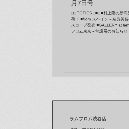
月7日号
□□ TOPICS □■□ ■村上隆の
荷！ ■from スペイン～奈良美
スコープ発売 ■GALLERY at la
フロム東京～常設展のお知らせ 
店に期間限定でラムフロム・ザ
ストアが出店 ■ホームページリ
お知らせ ■ヤノベケンジの絵本
た ■マイケル・グレイブスの時
ンストアに登場！ ■オンライン
GALLERY at lammfrommか
ラムフロム渋谷店