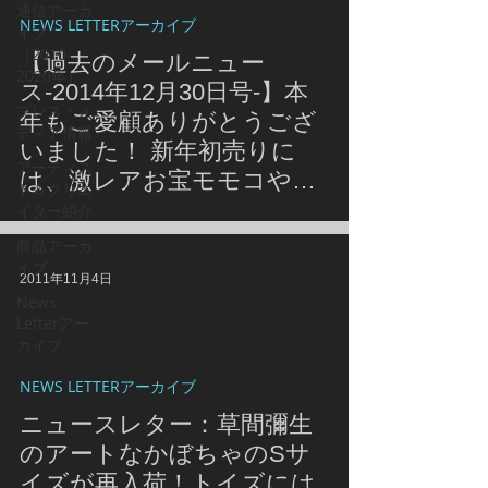
通信アーカ
NEWS LETTERアーカイブ
イブ
（2010-
【過去のメールニュー
2020年）
ス-2014年12月30日号-】本
プレス・メ
年もご愛顧ありがとうござ
ディア情報
いました！ 新年初売りに
アーティス
は、激レアお宝モモコや超
ト＆クリエ
お得なCandies HAPPY BAG
イター紹介
が直営店に登場☆ オンライ
商品アーカ
ンでも、要チェックな耳寄
イブ
2011年11月4日
り情報が♪-
News
Letterアー
カイブ
NEWS LETTERアーカイブ
ニュースレター：草間彌生
のアートなかぼちゃのSサ
イズが再入荷！トイズには