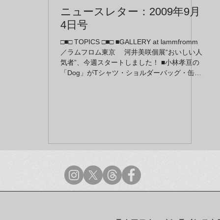
ニュースレター：2009年9月
4日号
□■□ TOPICS □■□ ■GALLERY at lammfromm
／ラムフロム東京 河井美咲個展“おいしい人
気者”、今週スタートしました！ ■小林孝亘の
「Dog」がTシャツ・ショルダーバッグ・缶バ
ッジで登場 ■小川信治の「最後の晩餐」Tシャ
ツ＆エコバッグ各種が新発売 ■オンラインギ
ャラリーGALLERY at lammfrommよりお知ら
せ ～オンラインギャラリーがニューアルオ
ープンいたしました！ ～田中麻記子のポッ
プでキュートな新作が登場です ■奈良美智は
じめ、2K BY GINGHAMの人気アートTシャツ
再入荷