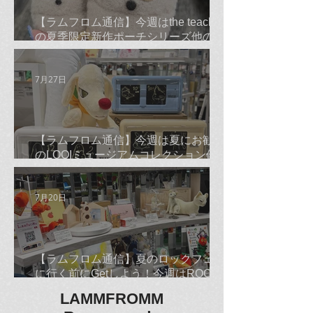
【ラムフロム通信】今週はthe teachers
の夏季限定新作ポーチシリーズ他のご
紹介です☆
7月27日
【ラムフロム通信】今週は夏にお勧め
のLOQIミュージアムコレクション他の
ご紹介です☆
7月20日
【ラムフロム通信】夏のロックフェス
に行く前にGetしよう！今週はROCKな
古平正義Tシャツ＆バンダナ他のご紹
LAMMFROMM
介です☆