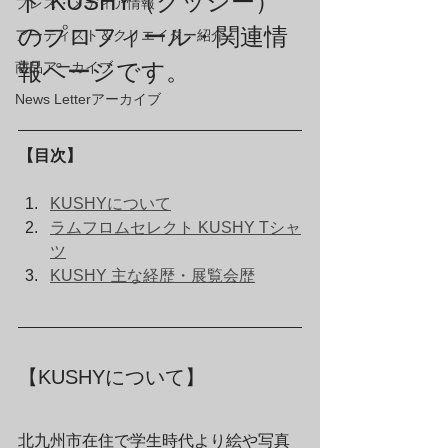
ト KUSHY（クッシー）
プレス・メディア情報
のプロフィール・関連情
アーティスト＆クリエイター紹介
報ページです。
商品アーカイブ
News Letterアーカイブ
【目次】
KUSHYについて
ラムフロムセレクト KUSHY Tシャ
ツ
KUSHY 主な経歴・展覧会歴
【KUSHYについて】
北九州市在住で学生時代より絵や写真