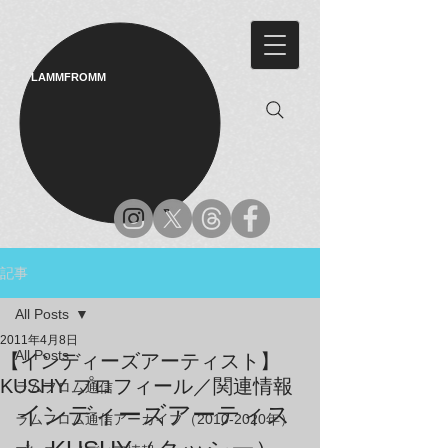
LAMMFROMM​
記事
All Posts
2011年4月8日
All Posts
【インディーズアーティスト】
KUSHY プロフィール／関連情報
ラムフロム通信
インディーズアーティス
ラムフロム通信アーカイブ（2010-2020年）