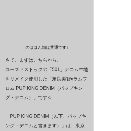
のほほん顔は共通です♪
さて、まずはこちらから。
ユーズドストックの「501」デニム生地
をリメイク使用した「奈良美智xラムフ
ロム PUP KING DENIM（パップキン
グ・デニム）」です☆
「PUP KING DENIM（以下、パップキ
ング・デニムと書きます）」は、東京