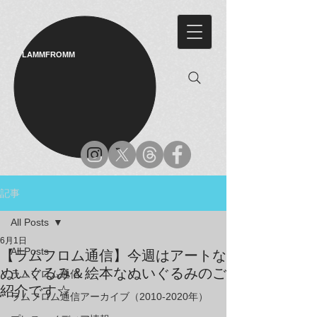
LAMMFROMM​
記事
All Posts
6月1日
All Posts
【ラムフロム通信】今週はアートな
ぬいぐるみ＆絵本なぬいぐるみのご
ラムフロム通信
紹介です☆
ラムフロム通信アーカイブ（2010-2020年）