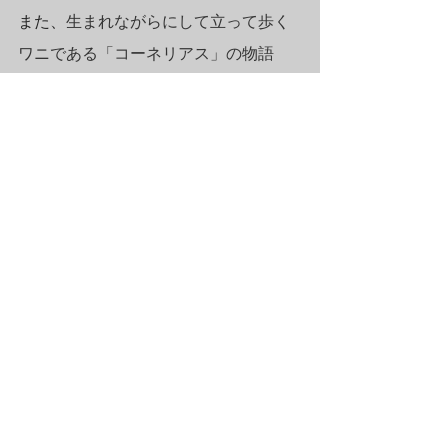
また、
生まれながらにして立って歩く
ワニである「コーネリアス」の物語
は、例え仲間たちに相手にされなくて
も、自立的に行動して新しい世界を見
つけようする「個性・自立・挑戦」の
象徴を描いた哲学的な物語でもあるこ
とから、特に大人はコーネリアスにシ
ンパシーを感じるのだと思います。そ
してそんなコーネリアスが自分の家に
いてくれたら、その姿を見る度に、前
向きになれるかもしれません。・・但
し、逆立ち姿のコーネリアスを見て、
気合を入れる為に自分も逆立ちしてみ
よう・・なんて、逆立ちチャレンジし