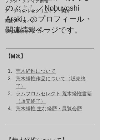
プレス・メディア情報
のぶよし／Nobuyoshi 
アーティスト＆クリエイター紹介
Araki）のプロフィール・
商品アーカイブ
関連情報ページです。
News Letterアーカイブ
【目次】
荒木経惟について
荒木経惟作品について（販売終
了）
ラムフロムセレクト 荒木経惟書籍
（販売終了）
荒木経惟 主な経歴・展覧会歴