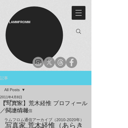
LAMMFROMM​
記事
All Posts
2011年4月8日
All Posts
【写真家】荒木経惟 プロフィール
／関連情報
ラムフロム通信
ラムフロム通信アーカイブ（2010-2020年）
写真家 荒木経惟（あらき