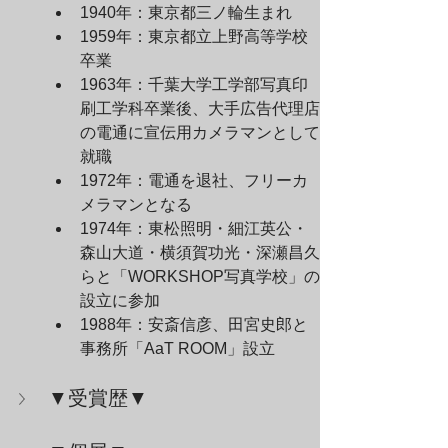
1940年：東京都三ノ輪生まれ
1959年：東京都立上野高等学校
卒業
1963年：千葉大学工学部写真印
刷工学科卒業後、大手広告代理店
の電通に宣伝用カメラマンとして
就職
1972年：電通を退社、フリーカ
メラマンとなる
1974年：東松照明・細江英公・
森山大道・横須賀功光・深瀬昌久
らと「WORKSHOP写真学校」の
設立に参加
1988年：安斎信彦、田宮史郎と
事務所「AaT ROOM」設立
▼受賞歴▼