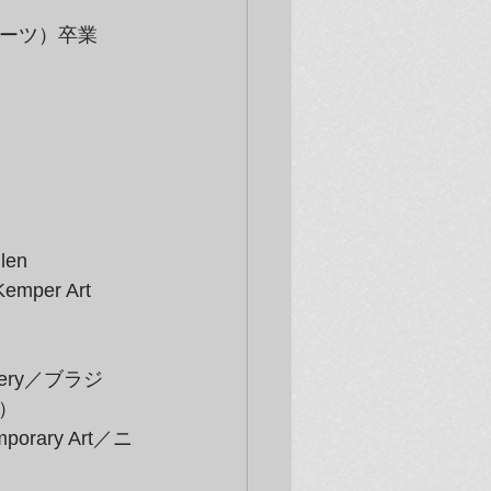
・アーツ）卒業
en 
emper Art 
allery／ブラジ
ン）
mporary Art／ニ