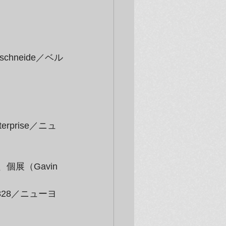
schneide／ベル
terprise／ニュ
ン）、個展（Gavin 
oom828／ニューヨ