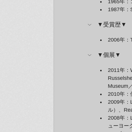
1965
1987年：
▼受賞歴▼
2006年：T
▼個展▼
2011年：W
Russelsh
Museu
2010年：
2009年：Li
ル）、Read
2008年：Li
ューヨー