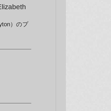
abeth
yton）のプ