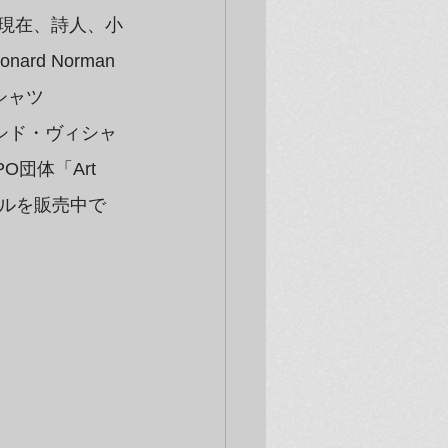
）では現在、詩人、小
 Norman 
シャツ
「シド・ヴィシャ
団体「Art 
タオルを販売中で
】