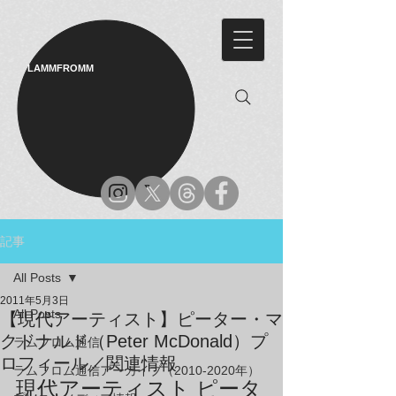
LAMMFROMM​
記事
All Posts
2011年5月3日
All Posts
【現代アーティスト】ピーター・マ
クドナルド（Peter McDonald）プ
ラムフロム通信
ロフィール／関連情報
ラムフロム通信アーカイブ（2010-2020年）
現代アーティスト ピータ