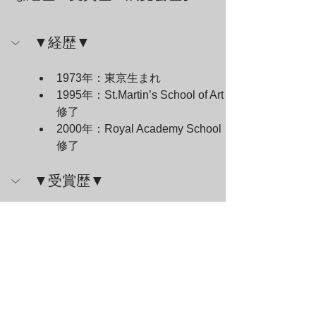
▼経歴▼
1973年：東京生まれ
1995年：St.Martin’s School of Art
修了
2000年：Royal Academy School
修了
▼受賞歴▼
2008年：John Moores賞
▼個展▼
▼グループ展▼