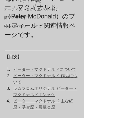
プレス・メディア情報
ー・マクドナルド
アーティスト＆クリエイター紹介
（Peter McDonald）のプ
商品アーカイブ
ロフィール・関連情報ペ
News Letterアーカイブ
ージです。
【目次】
ピーター・マクドナルドについて
ピーター・マクドナルド 作品につ
いて
ラムフロムオリジナル ピーター・
マクドナルド Tシャツ
ピーター・マクドナルド 主な経
歴・受賞歴・展覧会歴